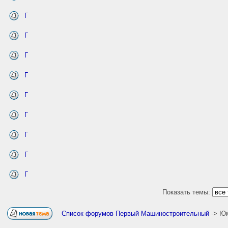
Г
Г
Г
Г
Г
Г
Г
Г
Г
Показать темы:
Список форумов Первый Машиностроительный
-> Ю