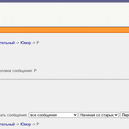
ительный
->
Юмор
-> Р
ловок сообщения: Р
зать сообщения:
ительный
->
Юмор
-> Р