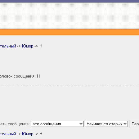
ительный
->
Юмор
-> Н
ловок сообщения: Н
зать сообщения:
ительный
->
Юмор
-> Н