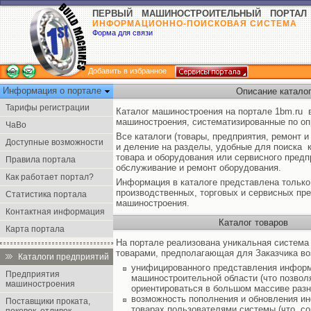
ПЕРВЫЙ МАШИНОСТРОИТЕЛЬНЫЙ ПОРТАЛ
ИНФОРМАЦИОННО-ПОИСКОВАЯ СИСТЕМА
Форма для связи
Добавить в избранное
Информация о портале
Описание катало
Тарифы регистрации
Каталог машиностроения на портале 1bm.ru 
машиностроения, систематизированные по оп
ЧаВо
Все каталоги (товары, предприятия, ремонт
Доступные возможности
и деление на разделы, удобные для поиска 
товара и оборудования или сервисного пред
Правила портала
обслуживание и ремонт оборудования.
Как работает портал?
Информация в каталоге представлена только
производственных, торговых и сервисных пр
Статистика портала
машиностроения.
Контактная информация
Каталог товаров
Карта портала
На портале реализована уникальная система
товарами, предполагающая для Заказчика во
Каталоги предприятий
унифицированного представления информ
Предприятия
машиностроительной области (что позвол
машиностроения
ориентироваться в большом массиве разн
возможность пополнения и обновления и
Поставщики проката,
товарах пользователями системы (что, с