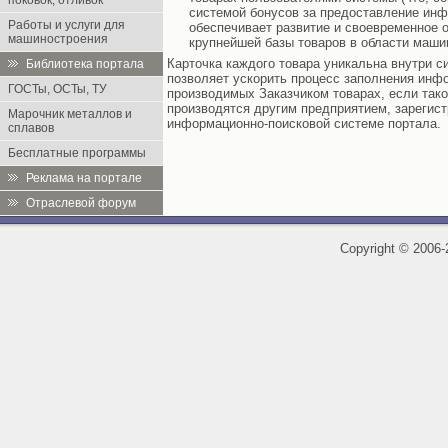
поковок, отливок
системой бонусов за предоставление инф
Работы и услуги для
обеспечивает развитие и своевременное 
машиностроения
крупнейшей базы товаров в области маши
Карточка каждого товара уникальна внутри с
Библиотека портала
позволяет ускорить процесс заполнения инф
ГОСТы, ОСТы, ТУ
производимых Заказчиком товарах, если так
производятся другим предприятием, зарегис
Марочник металлов и
информационно-поисковой системе портала.
сплавов
Бесплатные программы
Реклама на портале
Отраслевой форум
Copyright
©
2006-2