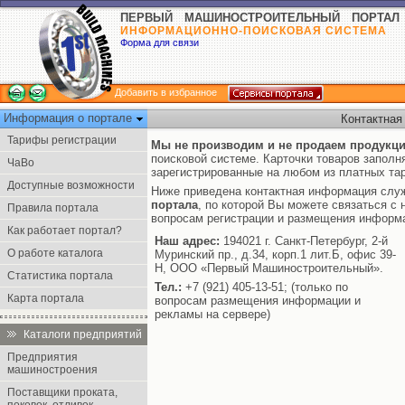
ПЕРВЫЙ МАШИНОСТРОИТЕЛЬНЫЙ ПОРТАЛ
ИНФОРМАЦИОННО-ПОИСКОВАЯ СИСТЕМА
Форма для связи
Добавить в избранное
Информация о портале
Контактная
Тарифы регистрации
Мы не производим и не продаем продукц
поисковой системе. Карточки товаров заполн
ЧаВо
зарегистрированные на любом из платных та
Доступные возможности
Ниже приведена контактная информация сл
портала
, по которой Вы можете связаться с 
Правила портала
вопросам регистрации и размещения информа
Как работает портал?
Наш адрес:
194021 г. Санкт-Петербург, 2-й
О работе каталога
Муринский пр., д.34, корп.1 лит.Б, офис 39-
Н, ООО «Первый Машиностроительный».
Статистика портала
Тел.:
+7 (921) 405-13-51; (только по
Карта портала
вопросам размещения информации и
рекламы на сервере)
Каталоги предприятий
Предприятия
машиностроения
Поставщики проката,