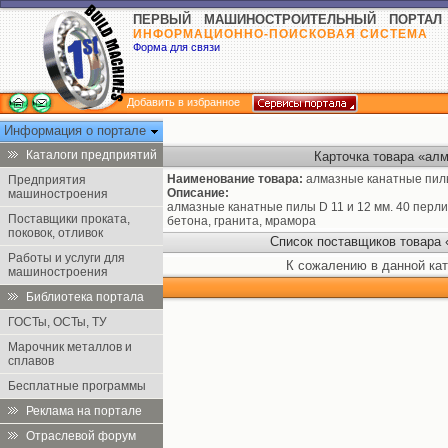
ПЕРВЫЙ МАШИНОСТРОИТЕЛЬНЫЙ ПОРТАЛ
ИНФОРМАЦИОННО-ПОИСКОВАЯ СИСТЕМА
Форма для связи
Добавить в избранное
Информация о портале
Каталоги предприятий
Карточка товара «ал
Наименование товара:
алмазные канатные пи
Предприятия
Описание:
машиностроения
алмазные канатные пилы D 11 и 12 мм. 40 перлин
Поставщики проката,
бетона, гранита, мрамора
поковок, отливок
Список поставщиков товара
Работы и услуги для
К сожалению в данной кат
машиностроения
Библиотека портала
ГОСТы, ОСТы, ТУ
Марочник металлов и
сплавов
Бесплатные программы
Реклама на портале
Отраслевой форум