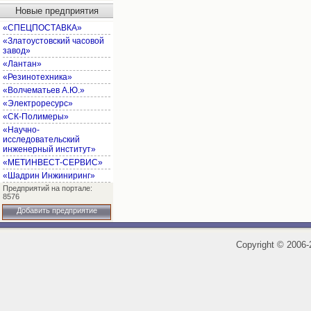
Новые предприятия
«СПЕЦПОСТАВКА»
«Златоустовский часовой
завод»
«Лантан»
«Резинотехника»
«Волчематьев А.Ю.»
«Электроресурс»
«СК-Полимеры»
«Научно-
исследовательский
инженерный институт»
«МЕТИНВЕСТ-СЕРВИС»
«Шадрин Инжиниринг»
Предприятий на портале:
8576
Добавить предприятие
Copyright
©
2006-2