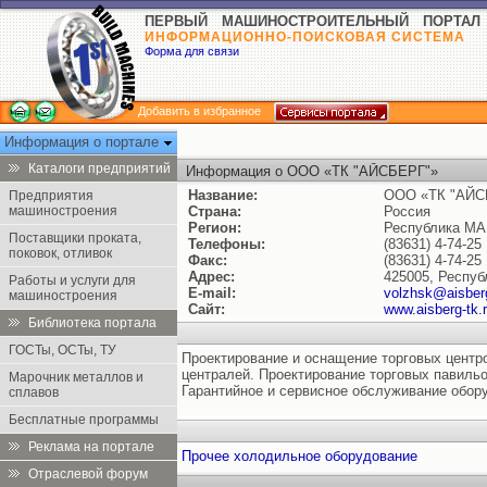
ПЕРВЫЙ МАШИНОСТРОИТЕЛЬНЫЙ ПОРТАЛ
ИНФОРМАЦИОННО-ПОИСКОВАЯ СИСТЕМА
Форма для связи
Добавить в избранное
Информация о портале
Каталоги предприятий
Информация о ООО «ТК "АЙСБЕРГ"»
Название:
ООО «ТК "АЙС
Предприятия
машиностроения
Страна:
Россия
Регион:
Республика М
Поставщики проката,
Телефоны:
(83631) 4-74-25
поковок, отливок
Факс:
(83631) 4-74-25
Адрес:
425005, Респуб
Работы и услуги для
E-mail:
volzhsk@aisberg
машиностроения
Сайт:
www.aisberg-tk.
Библиотека портала
ГОСТы, ОСТы, ТУ
Проектирование и оснащение торговых центр
централей. Проектирование торговых павильо
Марочник металлов и
Гарантийное и сервисное обслуживание обор
сплавов
Бесплатные программы
Реклама на портале
Прочее холодильное оборудование
Отраслевой форум