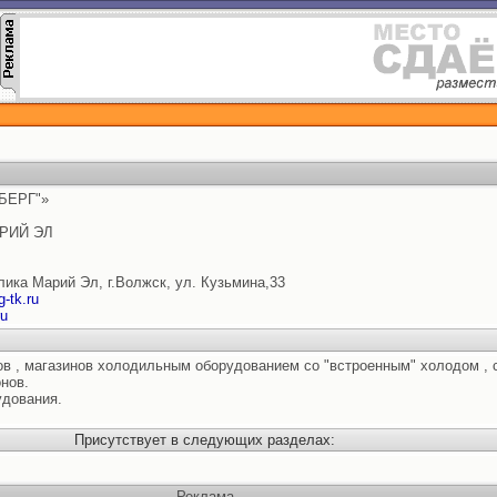
БЕРГ"»
АРИЙ ЭЛ
лика Марий Эл, г.Волжск, ул. Кузьмина,33
-tk.ru
ru
ов , магазинов холодильным оборудованием со "встроенным" холодом , 
нов.
удования.
Присутствует в следующих разделах:
Реклама