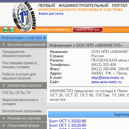
ПЕРВЫЙ МАШИНОСТРОИТЕЛЬНЫЙ ПОРТАЛ
ИНФОРМАЦИОННО-ПОИСКОВАЯ СИСТЕМА
Форма для связи
Добавить в избранное
Информация о портале
Каталоги предприятий
Информация о ООО НПП «АВИАМЕТИЗ»
Название:
ООО НПП «АВИАМЕ
Предприятия
машиностроения
Страна:
Россия
Регион:
ПЕНЗЕНСКАЯ облас
Поставщики проката,
Телефоны:
(8412) 202-404
поковок, отливок
Факс:
(8412) 200-806, 200-8
Адрес:
440061, РФ, г. Пенза,
Работы и услуги для
E-mail:
sbyt@avia-metiz.ru
машиностроения
Сайт:
www.avia-metiz.ru
Библиотека портала
АВИАМЕТИЗ предлагает со склада в Пензе 
ГОСТы, ОСТы, ТУ
ОСТ 26, ОСТ 37, ОСТ 95, ГОСТам, ТУ, DIN,
качества.
Марочник металлов и
сплавов
Бесплатные программы
Карточк
Реклама на портале
Болт ОСТ 1 31102-80
Болт ОСТ 1 31120-80
Отраслевой форум