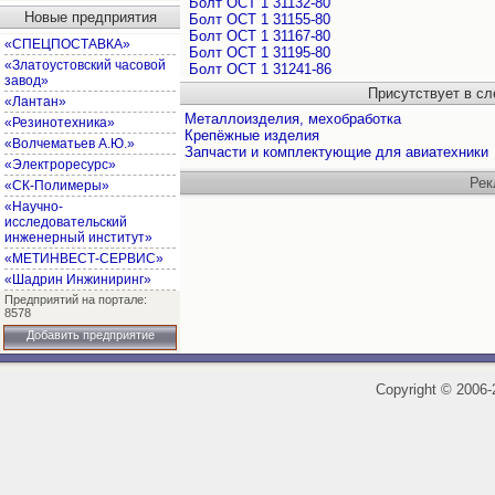
Болт ОСТ 1 31132-80
Новые предприятия
Болт ОСТ 1 31155-80
Болт ОСТ 1 31167-80
«СПЕЦПОСТАВКА»
Болт ОСТ 1 31195-80
«Златоустовский часовой
Болт ОСТ 1 31241-86
завод»
Присутствует в с
«Лантан»
Металлоизделия, мехобработка
«Резинотехника»
Крепёжные изделия
«Волчематьев А.Ю.»
Запчасти и комплектующие для авиатехники
«Электроресурс»
Рек
«СК-Полимеры»
«Научно-
исследовательский
инженерный институт»
«МЕТИНВЕСТ-СЕРВИС»
«Шадрин Инжиниринг»
Предприятий на портале:
8578
Добавить предприятие
Copyright
©
2006-2