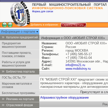
ПЕРВЫЙ МАШИНОСТРОИТЕЛЬНЫЙ ПОРТАЛ
ИНФОРМАЦИОННО-ПОИСКОВАЯ СИСТЕМА
Форма для связи
Добавить в избранное
Информация о портале
Каталоги предприятий
Информация о ООО «МОБИЛ СТРОЙ XXI»
Название:
ООО «МОБИЛ СТРОЙ XXI»
Предприятия
машиностроения
Страна:
Россия
Регион:
город МОСКВА
Поставщики проката,
Телефоны:
+7 (495) 585-55-17
поковок, отливок
Факс:
+7 (495) 739-61-04
Адрес:
143391 Московская обл., Нар
Работы и услуги для
E-mail:
info@ms21.ru
машиностроения
Сайт:
www.mobilstroy.ru
Библиотека портала
ГОСТы, ОСТы, ТУ
ГК "МОБИЛ СТРОЙ XXI" предлагает своим зак
промышленного характера - оборудование дл
Марочник металлов и
лакокрасочные материалы для антикоррозио
сплавов
Присутствует в с
Бесплатные программы
Абразивоструйное оборудование
Реклама на портале
Рек
Отраслевой форум