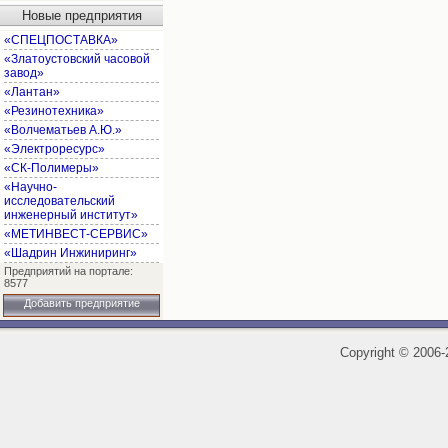
Новые предприятия
«СПЕЦПОСТАВКА»
«Златоустовский часовой
завод»
«Лантан»
«Резинотехника»
«Волчематьев А.Ю.»
«Электроресурс»
«СК-Полимеры»
«Научно-
исследовательский
инженерный институт»
«МЕТИНВЕСТ-СЕРВИС»
«Шадрин Инжиниринг»
Предприятий на портале:
8577
Добавить предприятие
Copyright
©
2006-2