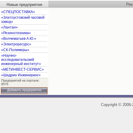
Рек
Новые предприятия
«СПЕЦПОСТАВКА»
«Златоустовский часовой
завод»
«Лантан»
«Резинотехника»
«Волчематьев А.Ю.»
«Электроресурс»
«СК-Полимеры»
«Научно-
исследовательский
инженерный институт»
«МЕТИНВЕСТ-СЕРВИС»
«Шадрин Инжиниринг»
Предприятий на портале:
8576
Добавить предприятие
Copyright
©
2006-2