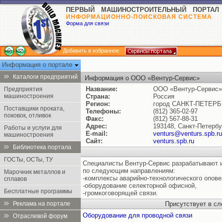
ПЕРВЫЙ МАШИНОСТРОИТЕЛЬНЫЙ ПОРТАЛ
ИНФОРМАЦИОННО-ПОИСКОВАЯ СИСТЕМА
Форма для связи
Добавить в избранное
Информация о портале
Каталоги предприятий
Информация о ООО «Вентур-Сервис»
Название:
ООО «Вентур-Сервис»
Предприятия
машиностроения
Страна:
Россия
Регион:
город САНКТ-ПЕТЕРБ
Поставщики проката,
Телефоны:
(812) 365-02-97
поковок, отливок
Факс:
(812) 567-88-31
Адрес:
193148, Санкт-Петербур
Работы и услуги для
E-mail:
venturs@venturs.spb.ru
машиностроения
Сайт:
venturs.spb.ru
Библиотека портала
ГОСТы, ОСТы, ТУ
Специалисты Вентур-Сервис разрабатывают и
по следующим направлениям:
Марочник металлов и
-комплексы аварийно-технологического опов
сплавов
-оборудование селекторной офисной,
Бесплатные программы
-громкоговорящей связи.
Реклама на портале
Присутствует в с
Оборудование для проводной связи
Отраслевой форум