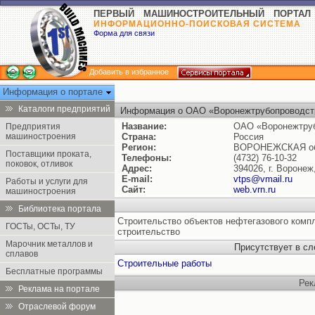
ПЕРВЫЙ МАШИНОСТРОИТЕЛЬНЫЙ ПОРТАЛ
ИНФОРМАЦИОННО-ПОИСКОВАЯ СИСТЕМА
Форма для связи
Добавить в избранное
Информация о портале
Каталоги предприятий
Информация о ОАО «Воронежтрубопроводст
Название:
ОАО «Воронежтру
Предприятия
машиностроения
Страна:
Россия
Регион:
ВОРОНЕЖСКАЯ об
Поставщики проката,
Телефоны:
(4732) 76-10-32
поковок, отливок
Адрес:
394026, г. Воронеж,
E-mail:
vtps@vmail.ru
Работы и услуги для
Сайт:
web.vrn.ru
машиностроения
Библиотека портала
Строительство объектов нефтегазового комп
ГОСТы, ОСТы, ТУ
строительство
Марочник металлов и
Присутствует в с
сплавов
Строительные работы
Бесплатные программы
Рек
Реклама на портале
Отраслевой форум