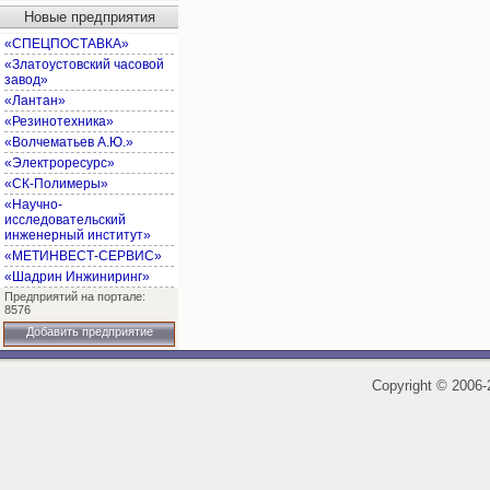
Новые предприятия
«СПЕЦПОСТАВКА»
«Златоустовский часовой
завод»
«Лантан»
«Резинотехника»
«Волчематьев А.Ю.»
«Электроресурс»
«СК-Полимеры»
«Научно-
исследовательский
инженерный институт»
«МЕТИНВЕСТ-СЕРВИС»
«Шадрин Инжиниринг»
Предприятий на портале:
8576
Добавить предприятие
Copyright
©
2006-2