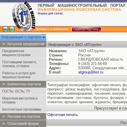
ПЕРВЫЙ МАШИНОСТРОИТЕЛЬНЫЙ ПОРТАЛ
ИНФОРМАЦИОННО-ПОИСКОВАЯ СИСТЕМА
Форма для связи
Добавить в избранное
Информация о портале
Каталоги предприятий
Информация о ЗАО «АТгрупп»
Название:
ЗАО «АТгрупп»
Предприятия
машиностроения
Страна:
Россия
Регион:
СВЕРДЛОВСКАЯ область
Поставщики проката,
Телефоны:
8 (343) 371-56-69
поковок, отливок
Адрес:
620088, Свердловская обл., 
E-mail:
atgroup@list.ru
Работы и услуги для
машиностроения
Библиотека портала
Типография полиграфия: офсетная печать фор
препресс; резка; вырубка; листоподборка; ф
ГОСТы, ОСТы, ТУ
переплет; ламинирование; тиснение; конгрев.
Изготавливаем: листовки; буклеты; флаера;
Марочник металлов и
этикетки; ярлыки; ценники; журналы; брошюр
сплавов
Присутствует в с
Бесплатные программы
Офсетная печать
Реклама на портале
Рек
Отраслевой форум