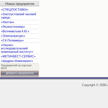
Новые предприятия
«СПЕЦПОСТАВКА»
«Златоустовский часовой
завод»
«Лантан»
«Резинотехника»
«Волчематьев А.Ю.»
«Электроресурс»
«СК-Полимеры»
«Научно-
исследовательский
инженерный институт»
«МЕТИНВЕСТ-СЕРВИС»
«Шадрин Инжиниринг»
Предприятий на портале:
8576
Добавить предприятие
Copyright
©
2006-2