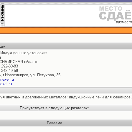
ки»
Индукционные установки»
я
СИБИРСКАЯ область
) 292-80-83
) 342-49-59
, г.Новосибирск, ул. Петухова, 35
mexel.ru
xel.ru
тья цветных и драгоценных металлов: индукционные печи для ювелиро
Присутствует в следующих разделах:
Реклама