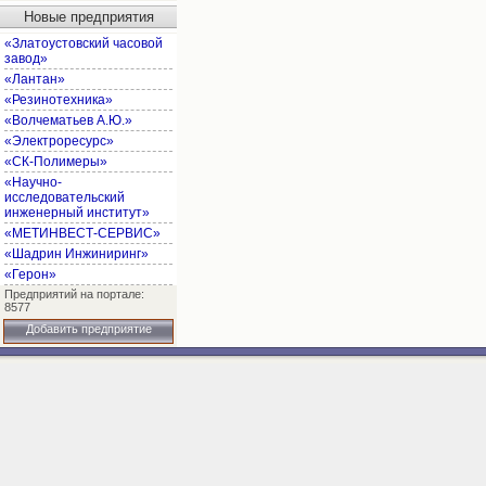
Новые предприятия
«Златоустовский часовой
завод»
«Лантан»
«Резинотехника»
«Волчематьев А.Ю.»
«Электроресурс»
«СК-Полимеры»
«Научно-
исследовательский
инженерный институт»
«МЕТИНВЕСТ-СЕРВИС»
«Шадрин Инжиниринг»
«Герон»
Предприятий на портале:
8577
Добавить предприятие