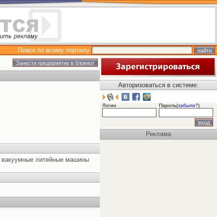
Поиск по всему порталу
Авторизоваться в системе:
Логин
Пароль(
забыли?
)
Реклама
в, вакуумные литейные машины