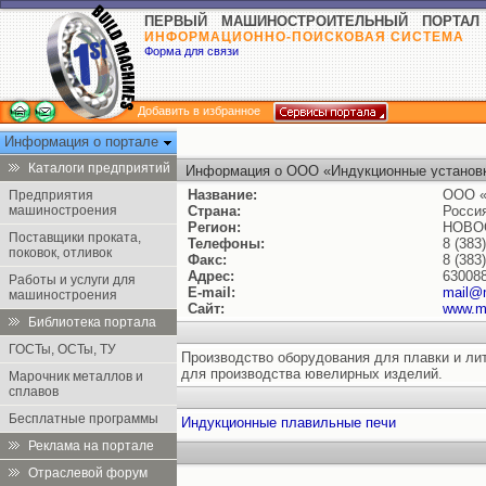
ПЕРВЫЙ МАШИНОСТРОИТЕЛЬНЫЙ ПОРТАЛ
ИНФОРМАЦИОННО-ПОИСКОВАЯ СИСТЕМА
Форма для связи
Добавить в избранное
Информация о портале
Каталоги предприятий
Информация о ООО «Индукционные установ
Название:
ООО «
Предприятия
машиностроения
Страна:
Росси
Регион:
НОВО
Поставщики проката,
Телефоны:
8 (383
поковок, отливок
Факс:
8 (383
Адрес:
630088
Работы и услуги для
E-mail:
mail@
машиностроения
Сайт:
www.me
Библиотека портала
ГОСТы, ОСТы, ТУ
Производство оборудования для плавки и ли
для производства ювелирных изделий.
Марочник металлов и
сплавов
Бесплатные программы
Индукционные плавильные печи
Реклама на портале
Отраслевой форум