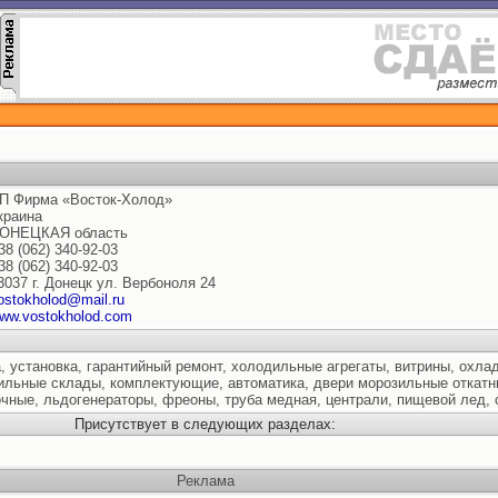
П Фирма «Восток-Холод»
краина
ОНЕЦКАЯ область
38 (062) 340-92-03
38 (062) 340-92-03
3037 г. Донецк ул. Вербоноля 24
ostokholod@mail.ru
ww.vostokholod.com
, установка, гарантийный ремонт, холодильные агрегаты, витрины, охл
ильные склады, комплектующие, автоматика, двери морозильные откатн
чные, льдогенераторы, фреоны, труба медная, централи, пищевой лед, 
Присутствует в следующих разделах:
Реклама