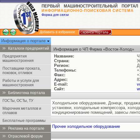
ПЕРВЫЙ МАШИНОСТРОИТЕЛЬНЫЙ ПОРТАЛ
ИНФОРМАЦИОННО-ПОИСКОВАЯ СИСТЕМА
Форма для связи
Добавить в избранное
Информация о портале
Каталоги предприятий
Информация о ЧП Фирма «Восток-Холод»
Название:
Ч
Предприятия
машиностроения
Страна:
У
Регион:
Д
Поставщики проката,
Телефоны:
+
поковок, отливок
Факс:
+
Адрес:
8
Работы и услуги для
E-mail:
v
машиностроения
Сайт:
w
Библиотека портала
ГОСТы, ОСТы, ТУ
Холодильное оборудование, Донецк, продажа
установки, холодильные компрессора, холод
Марочник металлов и
кондиционирование помещений, завесы ленто
сплавов
Бесплатные программы
Прочее холодильное оборудование
Реклама на портале
Отраслевой форум