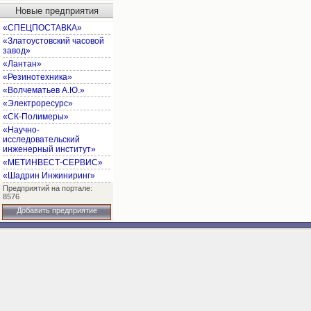
Новые предприятия
«СПЕЦПОСТАВКА»
«Златоустовский часовой
завод»
«Лантан»
«Резинотехника»
«Волчематьев А.Ю.»
«Электроресурс»
«СК-Полимеры»
«Научно-
исследовательский
инженерный институт»
«МЕТИНВЕСТ-СЕРВИС»
«Шадрин Инжиниринг»
Предприятий на портале:
8576
Добавить предприятие