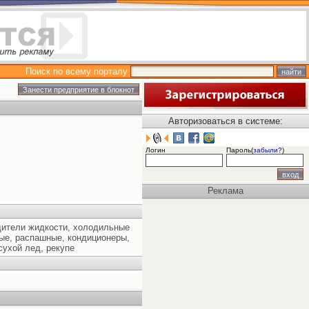
Поиск по всему порталу
Авторизоваться в системе:
Логин
Пароль(
забыли?
)
Реклама
адители жидкости, холодильные
ые, распашные, кондиционеры,
сухой лед, рекупе