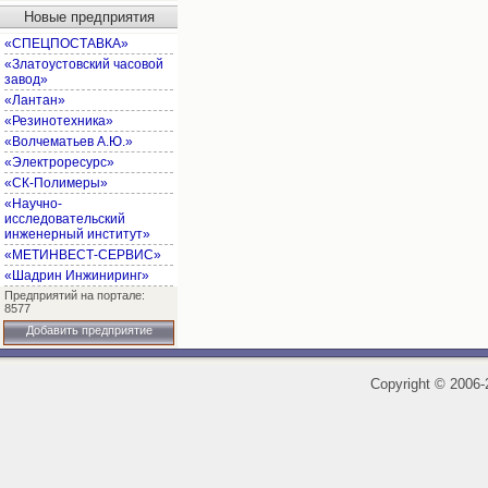
Новые предприятия
«СПЕЦПОСТАВКА»
«Златоустовский часовой
завод»
«Лантан»
«Резинотехника»
«Волчематьев А.Ю.»
«Электроресурс»
«СК-Полимеры»
«Научно-
исследовательский
инженерный институт»
«МЕТИНВЕСТ-СЕРВИС»
«Шадрин Инжиниринг»
Предприятий на портале:
8577
Добавить предприятие
Copyright
©
2006-2