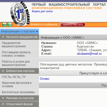
ПЕРВЫЙ МАШИНОСТРОИТЕЛЬНЫЙ ПОРТАЛ
ИНФОРМАЦИОННО-ПОИСКОВАЯ СИСТЕМА
Форма для связи
Добавить в избранное
Информация о портале
Каталоги предприятий
Информация о ООО «SMMC»
Название:
ООО «SMMC»
Предприятия
машиностроения
Страна:
Кыргызстан
Адрес:
720040, г.Бишкек, ул
Поставщики проката,
E-mail:
ukubaew@mail.ru
поковок, отливок
Работы и услуги для
Обогащение руд цветных металлов. Произво
машиностроения
концентратов.
Библиотека портала
Присутствует в с
ГОСТы, ОСТы, ТУ
Олово
Марочник металлов и
Рек
сплавов
Бесплатные программы
Реклама на портале
Отраслевой форум