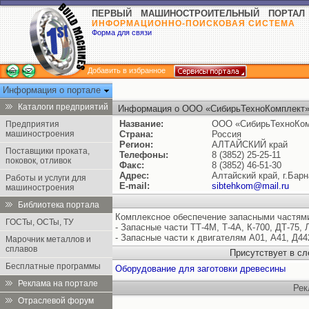
ПЕРВЫЙ МАШИНОСТРОИТЕЛЬНЫЙ ПОРТАЛ
ИНФОРМАЦИОННО-ПОИСКОВАЯ СИСТЕМА
Форма для связи
Добавить в избранное
Информация о портале
Каталоги предприятий
Информация о ООО «СибирьТехноКомплект
Название:
ООО «СибирьТехноКом
Предприятия
машиностроения
Страна:
Россия
Регион:
АЛТАЙСКИЙ край
Поставщики проката,
Телефоны:
8 (3852) 25-25-11
поковок, отливок
Факс:
8 (3852) 46-51-30
Адрес:
Алтайский край, г.Бар
Работы и услуги для
E-mail:
sibtehkom@mail.ru
машиностроения
Библиотека портала
Комплексное обеспечение запасными частями
ГОСТы, ОСТы, ТУ
- Запасные части ТТ-4М, Т-4А, К-700, ДТ-75, 
- Запасные части к двигателям А01, А41, Д44
Марочник металлов и
сплавов
Присутствует в с
Бесплатные программы
Оборудование для заготовки древесины
Реклама на портале
Рек
Отраслевой форум