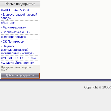
Новые предприятия
«СПЕЦПОСТАВКА»
«Златоустовский часовой
завод»
«Лантан»
«Резинотехника»
«Волчематьев А.Ю.»
«Электроресурс»
«СК-Полимеры»
«Научно-
исследовательский
инженерный институт»
«МЕТИНВЕСТ-СЕРВИС»
«Шадрин Инжиниринг»
Предприятий на портале:
8577
Добавить предприятие
Copyright
©
2006-2