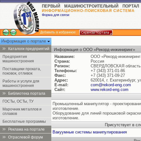
ПЕРВЫЙ МАШИНОСТРОИТЕЛЬНЫЙ ПОРТАЛ
ИНФОРМАЦИОННО-ПОИСКОВАЯ СИСТЕМА
Форма для связи
Добавить в избранное
Информация о портале
Каталоги предприятий
Информация о ООО «Рекорд-инжиниринг»
Название:
ООО «Рекорд-инжиниринг
Предприятия
машиностроения
Страна:
Россия
Регион:
СВЕРДЛОВСКАЯ область
Поставщики проката,
Телефоны:
+7 (343) 371-01-86
поковок, отливок
Факс:
+7 (343) 371-09-27
Адрес:
620014, г. Екатеринбург, 
Работы и услуги для
E-mail:
com@rekord-eng.com
машиностроения
Сайт:
www.rekord-eng.com
Библиотека портала
ГОСТы, ОСТы, ТУ
Промышленный манипулятор - проектирование,
изготовление.
Марочник металлов и
Оборудование для линий порошковой окраски
сплавов
изготовление.
Бесплатные программы
Присутствует в с
Реклама на портале
Вакуумные системы манипулирования
Отраслевой форум
Рек