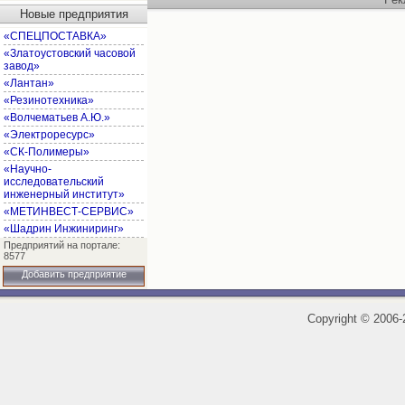
Новые предприятия
«СПЕЦПОСТАВКА»
«Златоустовский часовой
завод»
«Лантан»
«Резинотехника»
«Волчематьев А.Ю.»
«Электроресурс»
«СК-Полимеры»
«Научно-
исследовательский
инженерный институт»
«МЕТИНВЕСТ-СЕРВИС»
«Шадрин Инжиниринг»
Предприятий на портале:
8577
Добавить предприятие
Copyright
©
2006-2