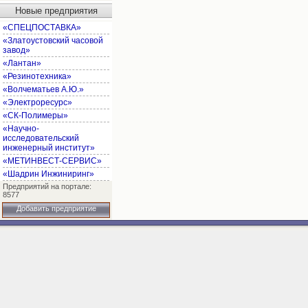
Новые предприятия
«СПЕЦПОСТАВКА»
«Златоустовский часовой
завод»
«Лантан»
«Резинотехника»
«Волчематьев А.Ю.»
«Электроресурс»
«СК-Полимеры»
«Научно-
исследовательский
инженерный институт»
«МЕТИНВЕСТ-СЕРВИС»
«Шадрин Инжиниринг»
Предприятий на портале:
8577
Добавить предприятие