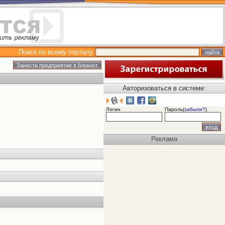
Поиск по всему порталу
Авторизоваться в системе:
Логин
Пароль(
забыли?
)
Реклама