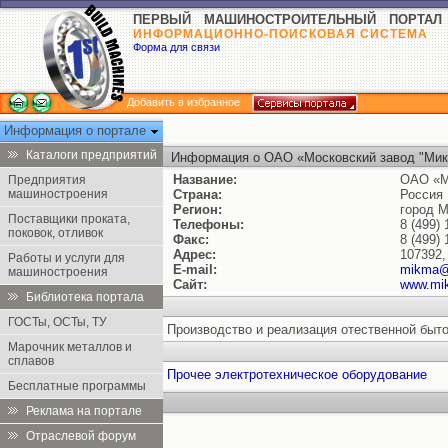
ПЕРВЫЙ МАШИНОСТРОИТЕЛЬНЫЙ ПОРТАЛ
ИНФОРМАЦИОННО-ПОИСКОВАЯ СИСТЕМА
Форма для связи
Добавить в избранное
Информация о портале
Каталоги предприятий
Информация о ОАО «Московский завод "Ми
Название:
ОАО «М
Предприятия
машиностроения
Страна:
Россия
Регион:
город 
Поставщики проката,
Телефоны:
8 (499) 
поковок, отливок
Факс:
8 (499) 
Адрес:
107392,
Работы и услуги для
E-mail:
mikma@
машиностроения
Сайт:
www.mi
Библиотека портала
ГОСТы, ОСТы, ТУ
Производство и реализация отественной быто
Марочник металлов и
сплавов
Прочее электротехническое оборудование
Бесплатные программы
Реклама на портале
Отраслевой форум