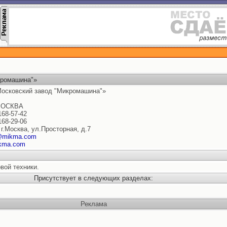
кромашина"»
осковский завод "Микромашина"»
МОСКВА
168-57-42
168-29-06
 г.Москва, ул.Просторная, д.7
mikma.com
kma.com
вой техники.
Присутствует в следующих разделах:
Реклама