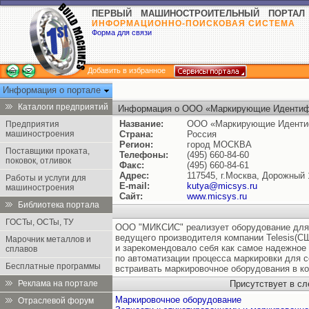
ПЕРВЫЙ МАШИНОСТРОИТЕЛЬНЫЙ ПОРТАЛ
ИНФОРМАЦИОННО-ПОИСКОВАЯ СИСТЕМА
Форма для связи
Добавить в избранное
Информация о портале
Каталоги предприятий
Информация о ООО «Маркирующие Идентиф
Название:
ООО «Маркирующие Иденти
Предприятия
машиностроения
Страна:
Россия
Регион:
город МОСКВА
Поставщики проката,
Телефоны:
(495) 660-84-60
поковок, отливок
Факс:
(495) 660-84-61
Адрес:
117545, г.Москва, Дорожный 1
Работы и услуги для
E-mail:
kutya@micsys.ru
машиностроения
Сайт:
www.micsys.ru
Библиотека портала
ГОСТы, ОСТы, ТУ
ООО "МИКСИС" реализует оборудование для 
ведущего производителя компании Telesis(С
Марочник металлов и
и зарекомендовало себя как самое надежное
сплавов
по автоматизации процесса маркировки для с
Бесплатные программы
встраивать маркировочное оборудования в к
Реклама на портале
Присутствует в с
Маркировочное оборудование
Отраслевой форум