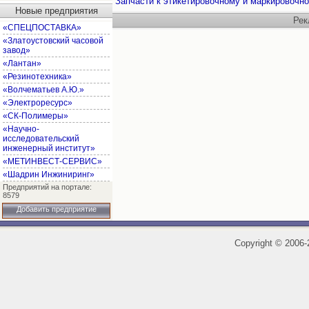
Запчасти к этикетировочному и маркировочн
Новые предприятия
Рек
«СПЕЦПОСТАВКА»
«Златоустовский часовой
завод»
«Лантан»
«Резинотехника»
«Волчематьев А.Ю.»
«Электроресурс»
«СК-Полимеры»
«Научно-
исследовательский
инженерный институт»
«МЕТИНВЕСТ-СЕРВИС»
«Шадрин Инжиниринг»
Предприятий на портале:
8579
Добавить предприятие
Copyright
©
2006-2