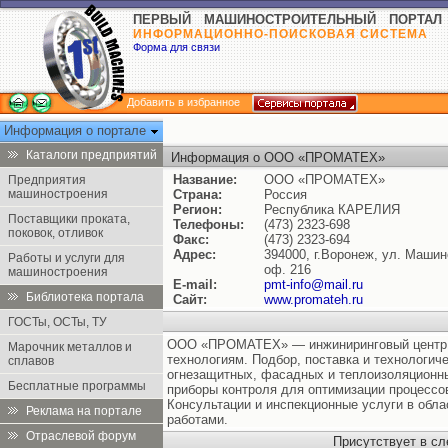
ПЕРВЫЙ МАШИНОСТРОИТЕЛЬНЫЙ ПОРТАЛ
ИНФОРМАЦИОННО-ПОИСКОВАЯ СИСТЕМА
Форма для связи
Добавить в избранное
Информация о портале
Каталоги предприятий
Информация о ООО «ПРОМАТЕХ»
Название:
ООО «ПРОМАТЕХ»
Предприятия
машиностроения
Страна:
Россия
Регион:
Республика КАРЕЛИЯ
Поставщики проката,
Телефоны:
(473) 2323-698
поковок, отливок
Факс:
(473) 2323-694
Адрес:
394000, г.Воронеж, ул. Машин
Работы и услуги для
оф. 216
машиностроения
E-mail:
pmt-info@mail.ru
Библиотека портала
Сайт:
www.promateh.ru
ГОСТы, ОСТы, ТУ
ООО «ПРОМАТЕХ» — инжиниринговый центр 
Марочник металлов и
технологиям. Подбор, поставка и технологич
сплавов
огнезащитных, фасадных и теплоизоляционн
Бесплатные программы
приборы контроля для оптимизации процессо
Консультации и инспекционные услуги в обла
Реклама на портале
работами.
Отраслевой форум
Присутствует в с