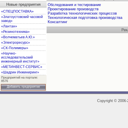
Новые предприятия
Обследования и тестирование
Проектирование производств
«СПЕЦПОСТАВКА»
Разработка технологических процессов
«Златоустовский часовой
Технологическая подготовка производства
завод»
Консалтинг
«Лантан»
Рек
«Резинотехника»
«Волчематьев А.Ю.»
«Электроресурс»
«СК-Полимеры»
«Научно-
исследовательский
инженерный институт»
«МЕТИНВЕСТ-СЕРВИС»
«Шадрин Инжиниринг»
Предприятий на портале:
8576
Добавить предприятие
Copyright
©
2006-2