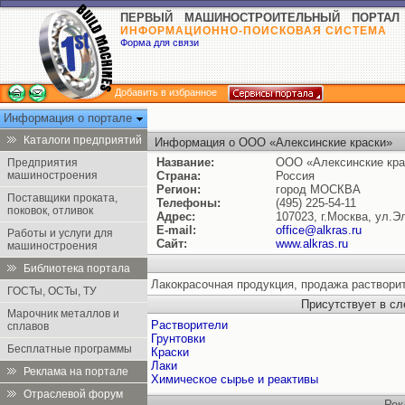
ПЕРВЫЙ МАШИНОСТРОИТЕЛЬНЫЙ ПОРТАЛ
ИНФОРМАЦИОННО-ПОИСКОВАЯ СИСТЕМА
Форма для связи
Добавить в избранное
Информация о портале
Каталоги предприятий
Информация о ООО «Алексинские краски»
Название:
ООО «Алексинские кра
Предприятия
машиностроения
Страна:
Россия
Регион:
город МОСКВА
Поставщики проката,
Телефоны:
(495) 225-54-11
поковок, отливок
Адрес:
107023, г.Москва, ул.Э
E-mail:
office@alkras.ru
Работы и услуги для
Сайт:
www.alkras.ru
машиностроения
Библиотека портала
Лакокрасочная продукция, продажа раствори
ГОСТы, ОСТы, ТУ
Присутствует в с
Марочник металлов и
Растворители
сплавов
Грунтовки
Бесплатные программы
Краски
Лаки
Реклама на портале
Химическое сырье и реактивы
Отраслевой форум
Рек