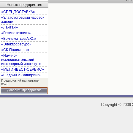
Новые предприятия
«СПЕЦПОСТАВКА»
«Златоустовский часовой
завод»
«Лантан»
«Резинотехника»
«Волчематьев А.Ю.»
«Электроресурс»
«СК-Полимеры»
«Научно-
исследовательский
инженерный институт»
«МЕТИНВЕСТ-СЕРВИС»
«Шадрин Инжиниринг»
Предприятий на портале:
8576
Добавить предприятие
Copyright
©
2006-2