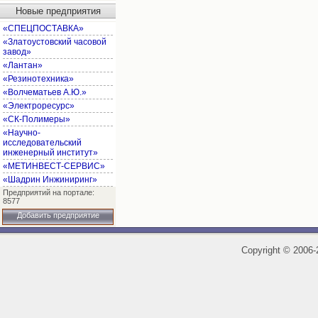
Новые предприятия
«СПЕЦПОСТАВКА»
«Златоустовский часовой
завод»
«Лантан»
«Резинотехника»
«Волчематьев А.Ю.»
«Электроресурс»
«СК-Полимеры»
«Научно-
исследовательский
инженерный институт»
«МЕТИНВЕСТ-СЕРВИС»
«Шадрин Инжиниринг»
Предприятий на портале:
8577
Добавить предприятие
Copyright
©
2006-2