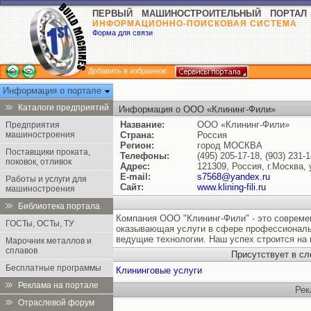
ПЕРВЫЙ МАШИНОСТРОИТЕЛЬНЫЙ ПОРТАЛ
ИНФОРМАЦИОННО-ПОИСКОВАЯ СИСТЕМА
Форма для связи
Добавить в избранное
Информация о портале
Каталоги предприятий
Информация о ООО «Клининг-Фили»
Название:
ООО «Клининг-Фили»
Предприятия
машиностроения
Страна:
Россия
Регион:
город МОСКВА
Поставщики проката,
Телефоны:
(495) 205-17-18, (903) 231-
поковок, отливок
Адрес:
121309, Россия, г.Москва,
E-mail:
s7568@yandex.ru
Работы и услуги для
Сайт:
www.klining-fili.ru
машиностроения
Библиотека портала
Компания ООО "Клининг-Фили" - это совреме
ГОСТы, ОСТы, ТУ
оказывающая услуги в сфере профессиональн
ведущие технологии. Наш успех строится на 
Марочник металлов и
сплавов
Присутствует в с
Бесплатные программы
Клининговые услуги
Реклама на портале
Рек
Отраслевой форум