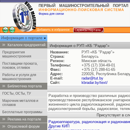
ПЕРВЫЙ МАШИНОСТРОИТЕЛЬНЫЙ ПОРТАЛ
ИНФОРМАЦИОННО-ПОИСКОВАЯ СИСТЕМА
Форма для связи
Добавить в избранное
Информация о портале
Каталоги предприятий
Информация о РУП «КБ "Радар"»
Название:
РУП «КБ "Радар"»
Предприятия
машиностроения
Страна:
Беларусь
Регион:
Минская область
Поставщики проката,
Телефоны:
+375 (17) 334-49-01
поковок, отливок
Факс:
+375 (17) 288-61-65
Адрес:
220026, Республика Белару
Работы и услуги для
E-mail:
radar@tut.by
машиностроения
Сайт:
kbradar.by/text/
Библиотека портала
ГОСТы, ОСТы, ТУ
Разработка и производство различных радиоэ
производственное республиканское унитарно
Марочник металлов и
жизненного цикла радиолокационной, радион
сплавов
радиоэлектронной борьбы, радиосвязи, теле
Бесплатные программы
Присутствует в с
Реклама на портале
Радиоаппаратура, радиолокация и радионави
Другие КИП
Отраслевой форум