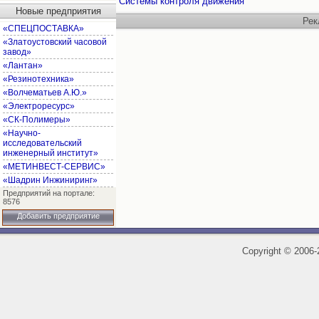
Системы контроля движения
Новые предприятия
Рек
«СПЕЦПОСТАВКА»
«Златоустовский часовой
завод»
«Лантан»
«Резинотехника»
«Волчематьев А.Ю.»
«Электроресурс»
«СК-Полимеры»
«Научно-
исследовательский
инженерный институт»
«МЕТИНВЕСТ-СЕРВИС»
«Шадрин Инжиниринг»
Предприятий на портале:
8576
Добавить предприятие
Copyright
©
2006-2