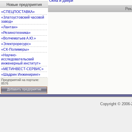
Окна и двери
Новые предприятия
Рек
«СПЕЦПОСТАВКА»
«Златоустовский часовой
завод»
«Лантан»
«Резинотехника»
«Волчематьев А.Ю.»
«Электроресурс»
«СК-Полимеры»
«Научно-
исследовательский
инженерный институт»
«МЕТИНВЕСТ-СЕРВИС»
«Шадрин Инжиниринг»
Предприятий на портале:
8576
Добавить предприятие
Copyright
©
2006-2