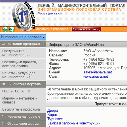
ПЕРВЫЙ МАШИНОСТРОИТЕЛЬНЫЙ ПОРТАЛ
ИНФОРМАЦИОННО-ПОИСКОВАЯ СИСТЕМА
Форма для связи
Добавить в избранное
Информация о портале
Каталоги предприятий
Информация о ЗАО «АбаваНет»
Название:
ЗАО «АбаваНет»
Предприятия
машиностроения
Страна:
Россия
Телефоны:
+7 (495) 921-79-91
Поставщики проката,
Факс:
+7 (495) 921-79-91
поковок, отливок
Адрес:
105005, г.Москва, ул. Ра
E-mail:
sales@abava.net
Работы и услуги для
Сайт:
www.abava.net
машиностроения
Библиотека портала
Изготовление и монтаж защитного остеклени
ГОСТы, ОСТы, ТУ
бронированные окна на основе алюминиевого
двери, шлюзовые кабины, турникеты, парковк
Марочник металлов и
сплавов
Присутствует в с
Бесплатные программы
Двери
Ворота
Реклама на портале
Турникеты
Замки и запорные конструкции
Отраслевой форум