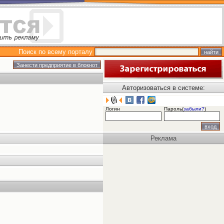
Поиск по всему порталу
Авторизоваться в системе:
Логин
Пароль(
забыли?
)
Реклама