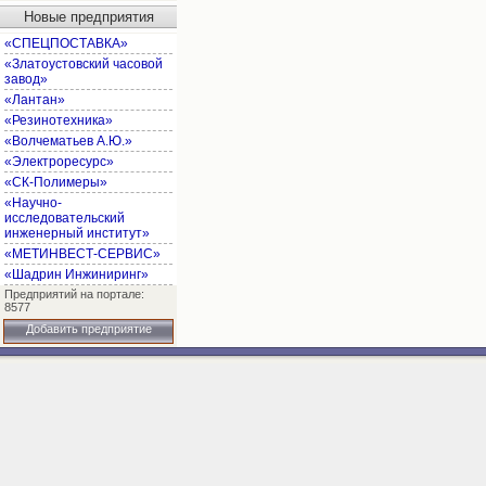
Новые предприятия
«СПЕЦПОСТАВКА»
«Златоустовский часовой
завод»
«Лантан»
«Резинотехника»
«Волчематьев А.Ю.»
«Электроресурс»
«СК-Полимеры»
«Научно-
исследовательский
инженерный институт»
«МЕТИНВЕСТ-СЕРВИС»
«Шадрин Инжиниринг»
Предприятий на портале:
8577
Добавить предприятие