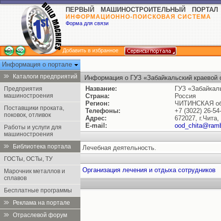
ПЕРВЫЙ МАШИНОСТРОИТЕЛЬНЫЙ ПОРТАЛ
ИНФОРМАЦИОННО-ПОИСКОВАЯ СИСТЕМА
Форма для связи
Добавить в избранное
Информация о портале
Каталоги предприятий
Информация о ГУЗ «Забайкальский краевой 
Название:
ГУЗ «Забайкал
Предприятия
машиностроения
Страна:
Россия
Регион:
ЧИТИНСКАЯ об
Поставщики проката,
Телефоны:
+7 (3022) 26-54
поковок, отливок
Адрес:
672027, г.Чита,
E-mail:
ood_chita@ramb
Работы и услуги для
машиностроения
Библиотека портала
Лечебная деятельность.
ГОСТы, ОСТы, ТУ
Организация лечения и отдыха сотрудников
Марочник металлов и
сплавов
Бесплатные программы
Реклама на портале
Отраслевой форум