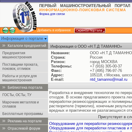
ПЕРВЫЙ МАШИНОСТРОИТЕЛЬНЫЙ ПОРТАЛ
ИНФОРМАЦИОННО-ПОИСКОВАЯ СИСТЕМА
Форма для связи
Добавить в избранное
Информация о портале
Каталоги предприятий
Информация о ООО «Н.Т.Д ТАМАННО»
Название:
ООО «Н.Т.Д ТАМАННО
Предприятия
машиностроения
Страна:
Россия
Регион:
город МОСКВА
Поставщики проката,
Телефоны:
+7 (916) 305-00-37
поковок, отливок
Факс:
+7 (495) 796-97-76
Адрес:
105118, г.Москва, шосс
Работы и услуги для
E-mail:
ntd_tamanno@mail.ru
машиностроения
Библиотека портала
Разработка и внедрение технологии по пере
ГОСТы, ОСТы, ТУ
отходов. В основе предлагаемого проекта ле
переработки резиносодержащих и полимерных
Марочник металлов и
растворителе (термолиз), конечным результа
сплавов
вредных и практически не разлагающихся от
Бесплатные программы
Присутствует в с
Реклама на портале
Оборудование для переработки резиносодер
Оборудование для переработки пластиков и 
Отраслевой форум