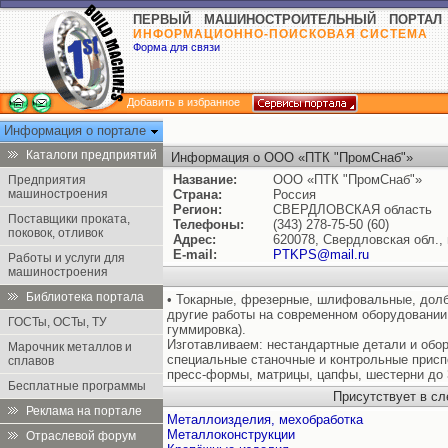
ПЕРВЫЙ МАШИНОСТРОИТЕЛЬНЫЙ ПОРТАЛ
ИНФОРМАЦИОННО-ПОИСКОВАЯ СИСТЕМА
Форма для связи
Добавить в избранное
Информация о портале
Каталоги предприятий
Информация о ООО «ПТК "ПромСнаб"»
Название:
ООО «ПТК "ПромСнаб"»
Предприятия
машиностроения
Страна:
Россия
Регион:
СВЕРДЛОВСКАЯ область
Поставщики проката,
Телефоны:
(343) 278-75-50 (60)
поковок, отливок
Адрес:
620078, Свердловская обл., 
E-mail:
PTKPS@mail.ru
Работы и услуги для
машиностроения
Библиотека портала
• Токарные, фрезерные, шлифовальные, дол
другие работы на современном оборудовании 
ГОСТы, ОСТы, ТУ
гуммировка).
Изготавливаем: нестандартные детали и обор
Марочник металлов и
специальные станочные и контрольные присп
сплавов
пресс-формы, матрицы, цапфы, шестерни до
Бесплатные программы
Присутствует в с
Реклама на портале
Металлоизделия, мехобработка
Металлоконструкции
Отраслевой форум