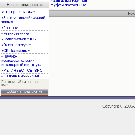
Крепёжные изделия
Новые предприятия
Муфты постоянные
«СПЕЦПОСТАВКА»
Рек
«Златоустовский часовой
завод»
«Лантан»
«Резинотехника»
«Волчематьев А.Ю.»
«Электроресурс»
«СК-Полимеры»
«Научно-
исследовательский
инженерный институт»
«МЕТИНВЕСТ-СЕРВИС»
«Шадрин Инжиниринг»
Предприятий на портале:
8576
Добавить предприятие
Copyright
©
2006-2