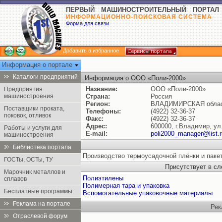
ПЕРВЫЙ МАШИНОСТРОИТЕЛЬНЫЙ ПОРТАЛ
ИНФОРМАЦИОННО-ПОИСКОВАЯ СИСТЕМА
Форма для связи
Добавить в избранное
Информация о портале
Каталоги предприятий
Информация о ООО «Поли-2000»
Название:
ООО «Поли-2000»
Предприятия
машиностроения
Страна:
Россия
Регион:
ВЛАДИМИРСКАЯ обла
Поставщики проката,
Телефоны:
(4922) 32-36-37
поковок, отливок
Факс:
(4922) 32-36-37
Адрес:
600000, г.Владимир, ул
Работы и услуги для
E-mail:
poli2000_manager@list.r
машиностроения
Библиотека портала
Производство термоусадочной плёнки и пакет
ГОСТы, ОСТы, ТУ
Присутствует в с
Марочник металлов и
Полиэтилены
сплавов
Полимерная тара и упаковка
Бесплатные программы
Вспомогательные упаковочные материалы
Реклама на портале
Рек
Отраслевой форум