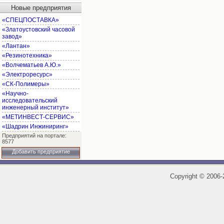
Новые предприятия
«СПЕЦПОСТАВКА»
«Златоустовский часовой
завод»
«Лантан»
«Резинотехника»
«Волчематьев А.Ю.»
«Электроресурс»
«СК-Полимеры»
«Научно-
исследовательский
инженерный институт»
«МЕТИНВЕСТ-СЕРВИС»
«Шадрин Инжиниринг»
Предприятий на портале:
8577
Добавить предприятие
Copyright
©
2006-2