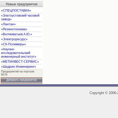
Новые предприятия
«СПЕЦПОСТАВКА»
«Златоустовский часовой
завод»
«Лантан»
«Резинотехника»
«Волчематьев А.Ю.»
«Электроресурс»
«СК-Полимеры»
«Научно-
исследовательский
инженерный институт»
«МЕТИНВЕСТ-СЕРВИС»
«Шадрин Инжиниринг»
Предприятий на портале:
8576
Добавить предприятие
Copyright
©
2006-2