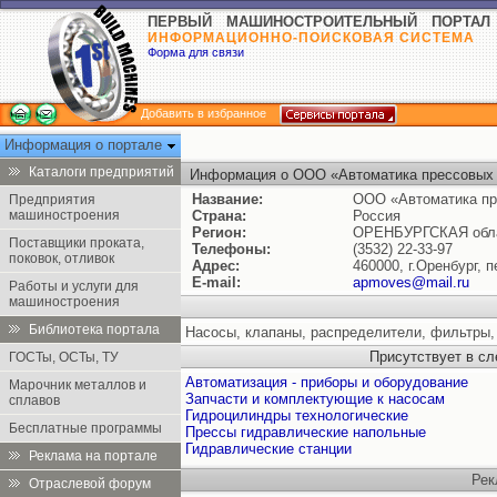
ПЕРВЫЙ МАШИНОСТРОИТЕЛЬНЫЙ ПОРТАЛ
ИНФОРМАЦИОННО-ПОИСКОВАЯ СИСТЕМА
Форма для связи
Добавить в избранное
Информация о портале
Каталоги предприятий
Информация о ООО «Автоматика прессовых
Название:
ООО «Автоматика п
Предприятия
машиностроения
Страна:
Россия
Регион:
ОРЕНБУРГСКАЯ обл
Поставщики проката,
Телефоны:
(3532) 22-33-97
поковок, отливок
Адрес:
460000, г.Оренбург, 
E-mail:
apmoves@mail.ru
Работы и услуги для
машиностроения
Библиотека портала
Насосы, клапаны, распределители, фильтры, 
Присутствует в с
ГОСТы, ОСТы, ТУ
Автоматизация - приборы и оборудование
Марочник металлов и
Запчасти и комплектующие к насосам
сплавов
Гидроцилиндры технологические
Бесплатные программы
Прессы гидравлические напольные
Гидравлические станции
Реклама на портале
Рек
Отраслевой форум