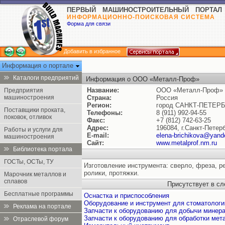
ПЕРВЫЙ МАШИНОСТРОИТЕЛЬНЫЙ ПОРТАЛ
ИНФОРМАЦИОННО-ПОИСКОВАЯ СИСТЕМА
Форма для связи
Добавить в избранное
Информация о портале
Каталоги предприятий
Информация о ООО «Металл-Проф»
Название:
ООО «Металл-Проф»
Предприятия
машиностроения
Страна:
Россия
Регион:
город САНКТ-ПЕТЕР
Поставщики проката,
Телефоны:
8 (911) 992-94-55
поковок, отливок
Факс:
+7 (812) 742-63-25
Адрес:
196084, г.Санкт-Петер
Работы и услуги для
E-mail:
elena-brichikova@yand
машиностроения
Сайт:
www.metalprof.nm.ru
Библиотека портала
ГОСТы, ОСТы, ТУ
Изготовление инструмента: сверло, фреза, ре
ролики, протяжки.
Марочник металлов и
сплавов
Присутствует в с
Бесплатные программы
Оснастка и приспособления
Оборудование и инструмент для стоматологи
Реклама на портале
Запчасти к оборудованию для добычи минера
Запчасти к оборудованию для обработки мет
Отраслевой форум