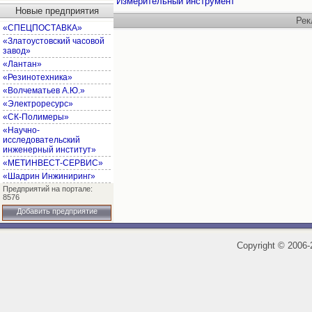
Измерительный инструмент
Новые предприятия
Рек
«СПЕЦПОСТАВКА»
«Златоустовский часовой
завод»
«Лантан»
«Резинотехника»
«Волчематьев А.Ю.»
«Электроресурс»
«СК-Полимеры»
«Научно-
исследовательский
инженерный институт»
«МЕТИНВЕСТ-СЕРВИС»
«Шадрин Инжиниринг»
Предприятий на портале:
8576
Добавить предприятие
Copyright
©
2006-2