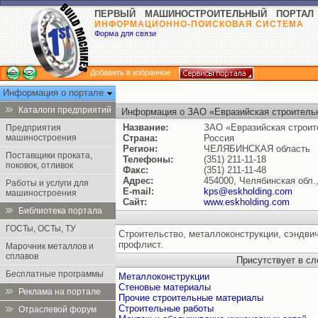
ПЕРВЫЙ МАШИНОСТРОИТЕЛЬНЫЙ ПОРТАЛ
ИНФОРМАЦИОННО-ПОИСКОВАЯ СИСТЕМА
Форма для связи
Добавить в избранное
Информация о портале
Каталоги предприятий
Информация о ЗАО «Евразийская строитель
Название:
ЗАО «Евразийская строит
Предприятия
машиностроения
Страна:
Россия
Регион:
ЧЕЛЯБИНСКАЯ область
Поставщики проката,
Телефоны:
(351) 211-11-18
поковок, отливок
Факс:
(351) 211-11-48
Адрес:
454000, Челябинская обл.,
Работы и услуги для
E-mail:
kps@eskholding.com
машиностроения
Сайт:
www.eskholding.com
Библиотека портала
ГОСТы, ОСТы, ТУ
Строительство, металлоконструкции, сэндвич
профлист.
Марочник металлов и
сплавов
Присутствует в с
Бесплатные программы
Металлоконструкции
Стеновые материалы
Реклама на портале
Прочие строительные материалы
Строительные работы
Отраслевой форум