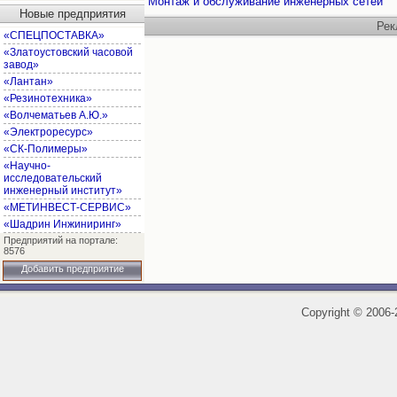
Монтаж и обслуживание инженерных сетей
Новые предприятия
Рек
«СПЕЦПОСТАВКА»
«Златоустовский часовой
завод»
«Лантан»
«Резинотехника»
«Волчематьев А.Ю.»
«Электроресурс»
«СК-Полимеры»
«Научно-
исследовательский
инженерный институт»
«МЕТИНВЕСТ-СЕРВИС»
«Шадрин Инжиниринг»
Предприятий на портале:
8576
Добавить предприятие
Copyright
©
2006-2