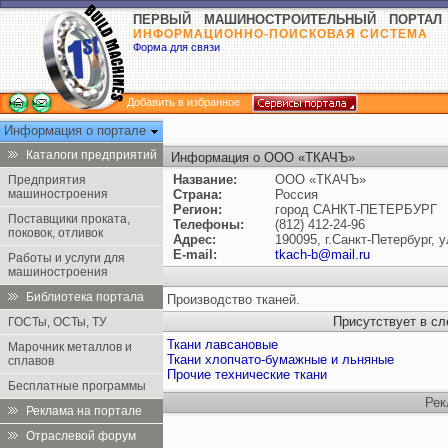
ПЕРВЫЙ МАШИНОСТРОИТЕЛЬНЫЙ ПОРТАЛ
ИНФОРМАЦИОННО-ПОИСКОВАЯ СИСТЕМА
Форма для связи
Добавить в избранное
Информация о портале
Каталоги предприятий
Информация о ООО «ТКАЧЪ»
Название:
ООО «ТКАЧЪ»
Предприятия
машиностроения
Страна:
Россия
Регион:
город САНКТ-ПЕТЕРБУРГ
Поставщики проката,
Телефоны:
(812) 412-24-96
поковок, отливок
Адрес:
190095, г.Санкт-Петербург, у
E-mail:
tkach-b@mail.ru
Работы и услуги для
машиностроения
Библиотека портала
Производство тканей.
Присутствует в с
ГОСТы, ОСТы, ТУ
Ткани лавсановые
Марочник металлов и
Ткани хлопчато-бумажные и льняные
сплавов
Прочие технические ткани
Бесплатные программы
Рек
Реклама на портале
Отраслевой форум