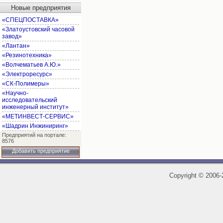
Новые предприятия
«СПЕЦПОСТАВКА»
«Златоустовский часовой
завод»
«Лантан»
«Резинотехника»
«Волчематьев А.Ю.»
«Электроресурс»
«СК-Полимеры»
«Научно-
исследовательский
инженерный институт»
«МЕТИНВЕСТ-СЕРВИС»
«Шадрин Инжиниринг»
Предприятий на портале:
8576
Добавить предприятие
Copyright
©
2006-2