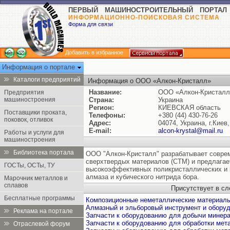
ПЕРВЫЙ МАШИНОСТРОИТЕЛЬНЫЙ ПОРТАЛ
ИНФОРМАЦИОННО-ПОИСКОВАЯ СИСТЕМА
Форма для связи
Добавить в избранное
Информация о портале
Каталоги предприятий
Информация о ООО «Алкон-Кристалл»
Название:
ООО «Алкон-Кристалл
Предприятия
машиностроения
Страна:
Украина
Регион:
КИЕВСКАЯ область
Поставщики проката,
Телефоны:
+380 (44) 430-76-26
поковок, отливок
Адрес:
04074, Украина, г.Киев
E-mail:
alcon-krystal@mail.ru
Работы и услуги для
машиностроения
Библиотека портала
ООО "Алкон-Кристалл" разрабатывает совре
сверхтвердых материалов (СТМ) и предлагае
ГОСТы, ОСТы, ТУ
высокоэффективных поликристаллических и 
алмаза и кубического нитрида бора.
Марочник металлов и
сплавов
Присутствует в с
Бесплатные программы
Композиционные неметаллические материал
Алмазный и эльборовый инструмент и обору
Реклама на портале
Запчасти к оборудованию для добычи минера
Запчасти к оборудованию для обработки ме
Отраслевой форум