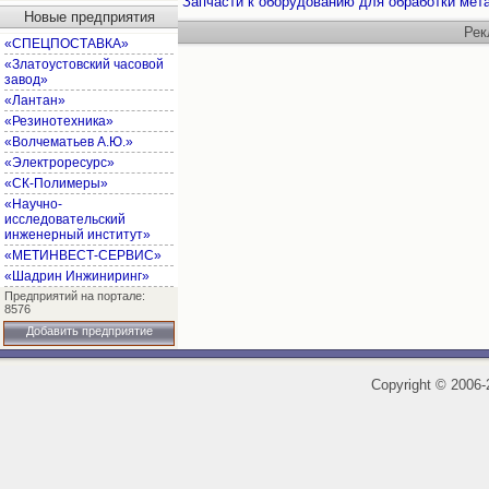
Запчасти к оборудованию для обработки мет
Новые предприятия
Рек
«СПЕЦПОСТАВКА»
«Златоустовский часовой
завод»
«Лантан»
«Резинотехника»
«Волчематьев А.Ю.»
«Электроресурс»
«СК-Полимеры»
«Научно-
исследовательский
инженерный институт»
«МЕТИНВЕСТ-СЕРВИС»
«Шадрин Инжиниринг»
Предприятий на портале:
8576
Добавить предприятие
Copyright
©
2006-2