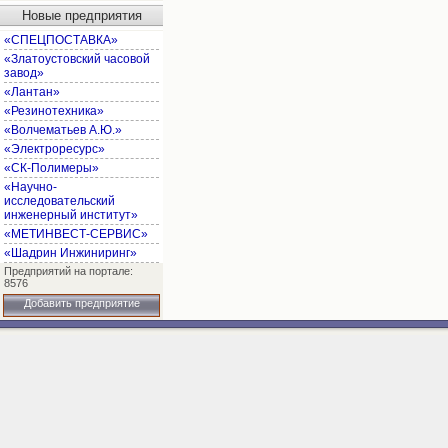
Новые предприятия
«СПЕЦПОСТАВКА»
«Златоустовский часовой
завод»
«Лантан»
«Резинотехника»
«Волчематьев А.Ю.»
«Электроресурс»
«СК-Полимеры»
«Научно-
исследовательский
инженерный институт»
«МЕТИНВЕСТ-СЕРВИС»
«Шадрин Инжиниринг»
Предприятий на портале:
8576
Добавить предприятие