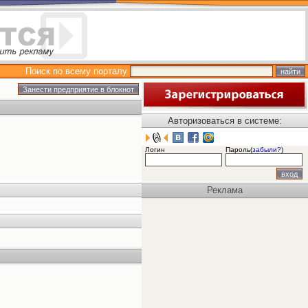
Поиск по всему порталу
Авторизоваться в системе:
Логин
Пароль(
забыли?
)
Реклама