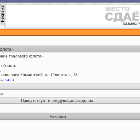
 флота»
ние тралового флота»
область
1
ропавловск-Камчатский, ул.Советская, 18
atka.ru
и.
Присутствует в следующих разделах:
Реклама