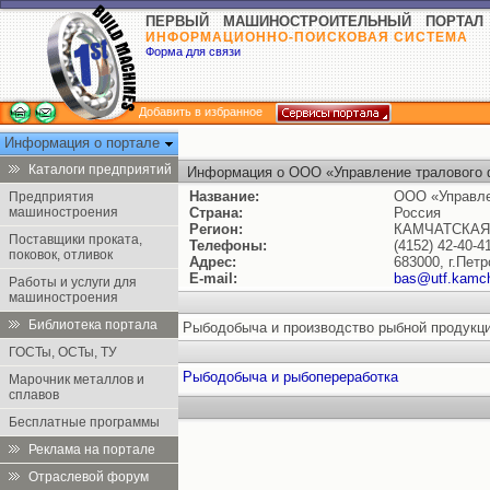
ПЕРВЫЙ МАШИНОСТРОИТЕЛЬНЫЙ ПОРТАЛ
ИНФОРМАЦИОННО-ПОИСКОВАЯ СИСТЕМА
Форма для связи
Добавить в избранное
Информация о портале
Каталоги предприятий
Информация о ООО «Управление тралового
Название:
ООО «Управле
Предприятия
машиностроения
Страна:
Россия
Регион:
КАМЧАТСКАЯ 
Поставщики проката,
Телефоны:
(4152) 42-40-4
поковок, отливок
Адрес:
683000, г.Пет
E-mail:
bas@utf.kamch
Работы и услуги для
машиностроения
Библиотека портала
Рыбодобыча и производство рыбной продукци
ГОСТы, ОСТы, ТУ
Рыбодобыча и рыбопереработка
Марочник металлов и
сплавов
Бесплатные программы
Реклама на портале
Отраслевой форум