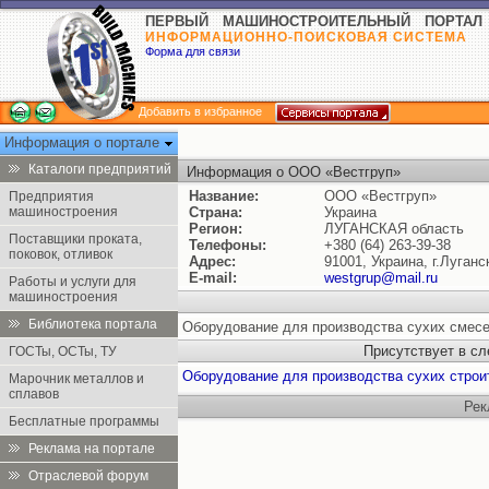
ПЕРВЫЙ МАШИНОСТРОИТЕЛЬНЫЙ ПОРТАЛ
ИНФОРМАЦИОННО-ПОИСКОВАЯ СИСТЕМА
Форма для связи
Добавить в избранное
Информация о портале
Каталоги предприятий
Информация о ООО «Вестгруп»
Название:
ООО «Вестгруп»
Предприятия
машиностроения
Страна:
Украина
Регион:
ЛУГАНСКАЯ область
Поставщики проката,
Телефоны:
+380 (64) 263-39-38
поковок, отливок
Адрес:
91001, Украина, г.Луган
E-mail:
westgrup@mail.ru
Работы и услуги для
машиностроения
Библиотека портала
Оборудование для производства сухих смесе
Присутствует в с
ГОСТы, ОСТы, ТУ
Оборудование для производства сухих стро
Марочник металлов и
сплавов
Рек
Бесплатные программы
Реклама на портале
Отраслевой форум