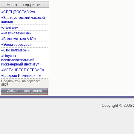
Новые предприятия
«СПЕЦПОСТАВКА»
«Златоустовский часовой
завод»
«Лантан»
«Резинотехника»
«Волчематьев А.Ю.»
«Электроресурс»
«СК-Полимеры»
«Научно-
исследовательский
инженерный институт»
«МЕТИНВЕСТ-СЕРВИС»
«Шадрин Инжиниринг»
Предприятий на портале:
8576
Добавить предприятие
Copyright
©
2006-2