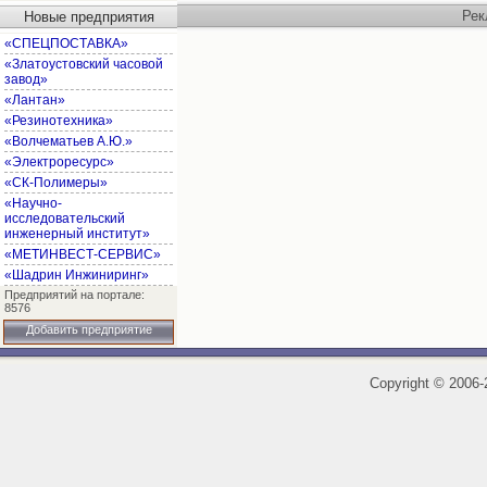
Рек
Новые предприятия
«СПЕЦПОСТАВКА»
«Златоустовский часовой
завод»
«Лантан»
«Резинотехника»
«Волчематьев А.Ю.»
«Электроресурс»
«СК-Полимеры»
«Научно-
исследовательский
инженерный институт»
«МЕТИНВЕСТ-СЕРВИС»
«Шадрин Инжиниринг»
Предприятий на портале:
8576
Добавить предприятие
Copyright
©
2006-2