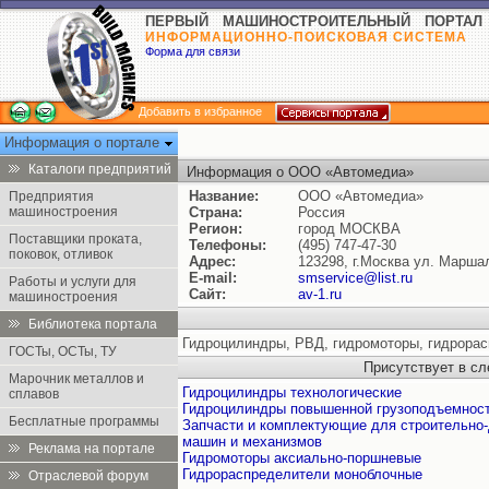
ПЕРВЫЙ МАШИНОСТРОИТЕЛЬНЫЙ ПОРТАЛ
ИНФОРМАЦИОННО-ПОИСКОВАЯ СИСТЕМА
Форма для связи
Добавить в избранное
Информация о портале
Каталоги предприятий
Информация о ООО «Автомедиа»
Название:
ООО «Автомедиа»
Предприятия
машиностроения
Страна:
Россия
Регион:
город МОСКВА
Поставщики проката,
Телефоны:
(495) 747-47-30
поковок, отливок
Адрес:
123298, г.Москва ул. Маршал
E-mail:
smservice@list.ru
Работы и услуги для
Сайт:
av-1.ru
машиностроения
Библиотека портала
Гидроцилиндры, РВД, гидромоторы, гидрорас
ГОСТы, ОСТы, ТУ
Присутствует в с
Марочник металлов и
Гидроцилиндры технологические
сплавов
Гидроцилиндры повышенной грузоподъемнос
Бесплатные программы
Запчасти и комплектующие для строительно
машин и механизмов
Реклама на портале
Гидромоторы аксиально-поршневые
Гидрораспределители моноблочные
Отраслевой форум