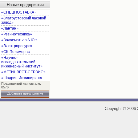
Новые предприятия
«СПЕЦПОСТАВКА»
«Златоустовский часовой
завод»
«Лантан»
«Резинотехника»
«Волчематьев А.Ю.»
«Электроресурс»
«СК-Полимеры»
«Научно-
исследовательский
инженерный институт»
«МЕТИНВЕСТ-СЕРВИС»
«Шадрин Инжиниринг»
Предприятий на портале:
8576
Добавить предприятие
Copyright
©
2006-2