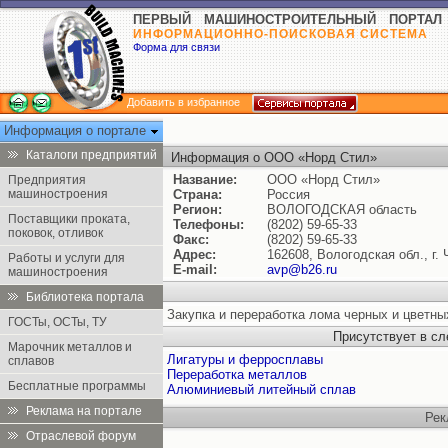
ПЕРВЫЙ МАШИНОСТРОИТЕЛЬНЫЙ ПОРТАЛ
ИНФОРМАЦИОННО-ПОИСКОВАЯ СИСТЕМА
Форма для связи
Добавить в избранное
Информация о портале
Каталоги предприятий
Информация о ООО «Норд Стил»
Название:
ООО «Норд Стил»
Предприятия
машиностроения
Страна:
Россия
Регион:
ВОЛОГОДСКАЯ область
Поставщики проката,
Телефоны:
(8202) 59-65-33
поковок, отливок
Факс:
(8202) 59-65-33
Адрес:
162608, Вологодская обл., г.
Работы и услуги для
E-mail:
avp@b26.ru
машиностроения
Библиотека портала
Закупка и переработка лома черных и цветны
ГОСТы, ОСТы, ТУ
Присутствует в с
Марочник металлов и
Лигатуры и ферросплавы
сплавов
Переработка металлов
Бесплатные программы
Алюминиевый литейный сплав
Реклама на портале
Рек
Отраслевой форум