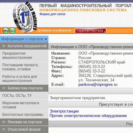
ПЕРВЫЙ МАШИНОСТРОИТЕЛЬНЫЙ ПОРТАЛ
ИНФОРМАЦИОННО-ПОИСКОВАЯ СИСТЕМА
Форма для связи
Добавить в избранное
Информация о портале
Каталоги предприятий
Информация о ООО «Производственно-ремон
Название:
ООО «Производственно-ремон
Предприятия
машиностроения
Страна:
Россия
Регион:
СТАВРОПОЛЬСКИЙ край
Поставщики проката,
Телефоны:
(86545) 33-3-22
поковок, отливок
Факс:
(86545) 33-3-22
Адрес:
356126, Ставропольский край,
Работы и услуги для
ул. Техническая, 14
машиностроения
E-mail:
pankova@stprogres.ru
Библиотека портала
ГОСТы, ОСТы, ТУ
Энергоремонтное предприятие.
Марочник металлов и
Присутствует в с
сплавов
Электростанции
Бесплатные программы
Прочее электротехническое оборудование
Реклама на портале
Рек
Отраслевой форум