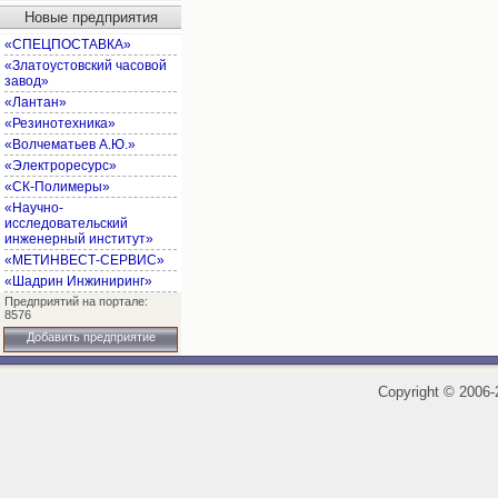
Новые предприятия
«СПЕЦПОСТАВКА»
«Златоустовский часовой
завод»
«Лантан»
«Резинотехника»
«Волчематьев А.Ю.»
«Электроресурс»
«СК-Полимеры»
«Научно-
исследовательский
инженерный институт»
«МЕТИНВЕСТ-СЕРВИС»
«Шадрин Инжиниринг»
Предприятий на портале:
8576
Добавить предприятие
Copyright
©
2006-2