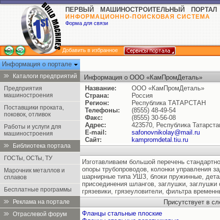
ПЕРВЫЙ МАШИНОСТРОИТЕЛЬНЫЙ ПОРТАЛ
ИНФОРМАЦИОННО-ПОИСКОВАЯ СИСТЕМА
Форма для связи
Добавить в избранное
Информация о портале
Каталоги предприятий
Информация о ООО «КамПромДеталь»
Название:
ООО «КамПромДеталь»
Предприятия
машиностроения
Страна:
Россия
Регион:
Республика ТАТАРСТАН
Поставщики проката,
Телефоны:
(8555) 48-49-54
поковок, отливок
Факс:
(8555) 30-56-08
Адрес:
423570, Республика Татарстан
Работы и услуги для
E-mail:
safonovnikolay@mail.ru
машиностроения
Сайт:
kampromdetal.tiu.ru
Библиотека портала
ГОСТы, ОСТы, ТУ
Изготавливаем большой перечень стандартно
опоры трубопроводов, колонки управления з
Марочник металлов и
шарнирные типа УШЗ, блоки пружинные, дета
сплавов
присоединения шлангов, заглушки, заглушки
Бесплатные программы
грязевики, грязеуловители, фильтра времен
Реклама на портале
Присутствует в с
Фланцы стальные плоские
Отраслевой форум