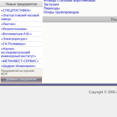
Фланцы стальные воротниковые
Новые предприятия
Заглушки
Переходы
«СПЕЦПОСТАВКА»
Опоры трубопроводов
«Златоустовский часовой
завод»
Рек
«Лантан»
«Резинотехника»
«Волчематьев А.Ю.»
«Электроресурс»
«СК-Полимеры»
«Научно-
исследовательский
инженерный институт»
«МЕТИНВЕСТ-СЕРВИС»
«Шадрин Инжиниринг»
Предприятий на портале:
8576
Добавить предприятие
Copyright
©
2006-2