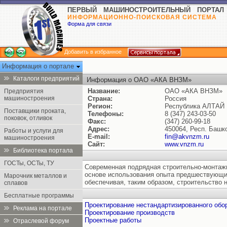
ПЕРВЫЙ МАШИНОСТРОИТЕЛЬНЫЙ ПОРТАЛ
ИНФОРМАЦИОННО-ПОИСКОВАЯ СИСТЕМА
Форма для связи
Добавить в избранное
Информация о портале
Каталоги предприятий
Информация о ОАО «АКА ВНЗМ»
Название:
ОАО «АКА ВНЗМ»
Предприятия
машиностроения
Страна:
Россия
Регион:
Республика АЛТАЙ
Поставщики проката,
Телефоны:
8 (347) 243-03-50
поковок, отливок
Факс:
(347) 260-99-18
Адрес:
450064, Респ. Башко
Работы и услуги для
E-mail:
fin@akvnzm.ru
машиностроения
Сайт:
www.vnzm.ru
Библиотека портала
ГОСТы, ОСТы, ТУ
Современная подрядная строительно-монтажн
основе использования опыта предшествующих
Марочник металлов и
обеспечивая, таким образом, строительство
сплавов
Бесплатные программы
Проектирование нестандартизированного обо
Реклама на портале
Проектирование производств
Проектные работы
Отраслевой форум