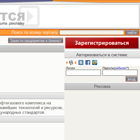
Поиск по всему порталу
Авторизоваться в системе:
Логин
Пароль(
забыли?
)
Реклама
ефтегазового комплекса на
овейших технологий и ресурсов,
дународных стандартов.