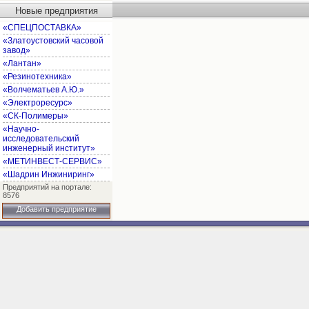
Новые предприятия
«СПЕЦПОСТАВКА»
«Златоустовский часовой
завод»
«Лантан»
«Резинотехника»
«Волчематьев А.Ю.»
«Электроресурс»
«СК-Полимеры»
«Научно-
исследовательский
инженерный институт»
«МЕТИНВЕСТ-СЕРВИС»
«Шадрин Инжиниринг»
Предприятий на портале:
8576
Добавить предприятие