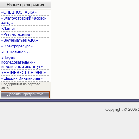
Новые предприятия
«СПЕЦПОСТАВКА»
«Златоустовский часовой
завод»
«Лантан»
«Резинотехника»
«Волчематьев А.Ю.»
«Электроресурс»
«СК-Полимеры»
«Научно-
исследовательский
инженерный институт»
«МЕТИНВЕСТ-СЕРВИС»
«Шадрин Инжиниринг»
Предприятий на портале:
8576
Добавить предприятие
Copyright
©
2006-2