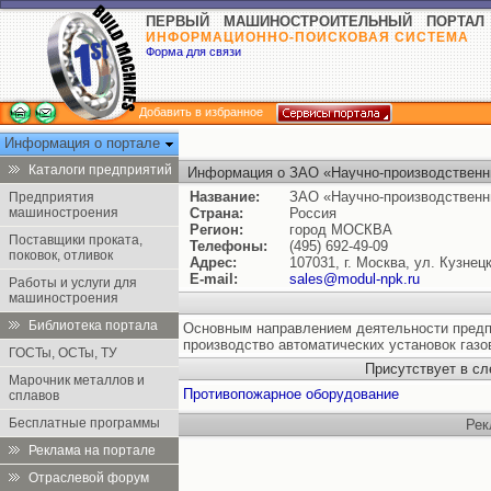
ПЕРВЫЙ МАШИНОСТРОИТЕЛЬНЫЙ ПОРТАЛ
ИНФОРМАЦИОННО-ПОИСКОВАЯ СИСТЕМА
Форма для связи
Добавить в избранное
Информация о портале
Каталоги предприятий
Информация о ЗАО «Научно-производственн
Название:
ЗАО «Научно-производственн
Предприятия
машиностроения
Страна:
Россия
Регион:
город МОСКВА
Поставщики проката,
Телефоны:
(495) 692-49-09
поковок, отливок
Адрес:
107031, г. Москва, ул. Кузнецк
E-mail:
sales@modul-npk.ru
Работы и услуги для
машиностроения
Библиотека портала
Основным направлением деятельности предп
производство автоматических установок газо
ГОСТы, ОСТы, ТУ
Присутствует в с
Марочник металлов и
Противопожарное оборудование
сплавов
Бесплатные программы
Рек
Реклама на портале
Отраслевой форум