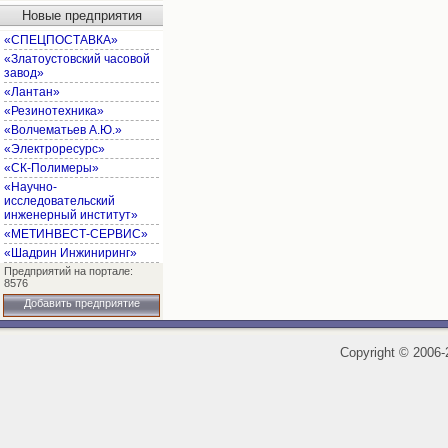
Новые предприятия
«СПЕЦПОСТАВКА»
«Златоустовский часовой
завод»
«Лантан»
«Резинотехника»
«Волчематьев А.Ю.»
«Электроресурс»
«СК-Полимеры»
«Научно-
исследовательский
инженерный институт»
«МЕТИНВЕСТ-СЕРВИС»
«Шадрин Инжиниринг»
Предприятий на портале:
8576
Добавить предприятие
Copyright
©
2006-2