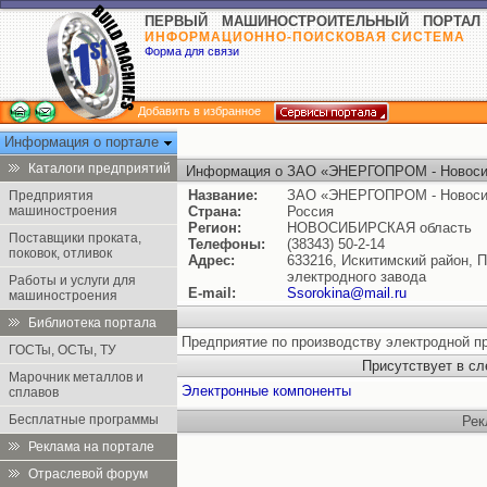
ПЕРВЫЙ МАШИНОСТРОИТЕЛЬНЫЙ ПОРТАЛ
ИНФОРМАЦИОННО-ПОИСКОВАЯ СИСТЕМА
Форма для связи
Добавить в избранное
Информация о портале
Каталоги предприятий
Информация о ЗАО «ЭНЕРГОПРОМ - Новосиб
Название:
ЗАО «ЭНЕРГОПРОМ - Новосиб
Предприятия
машиностроения
Страна:
Россия
Регион:
НОВОСИБИРСКАЯ область
Поставщики проката,
Телефоны:
(38343) 50-2-14
поковок, отливок
Адрес:
633216, Искитимский район,
электродного завода
Работы и услуги для
E-mail:
Ssorokina@mail.ru
машиностроения
Библиотека портала
Предприятие по производству электродной п
ГОСТы, ОСТы, ТУ
Присутствует в с
Марочник металлов и
Электронные компоненты
сплавов
Бесплатные программы
Рек
Реклама на портале
Отраслевой форум