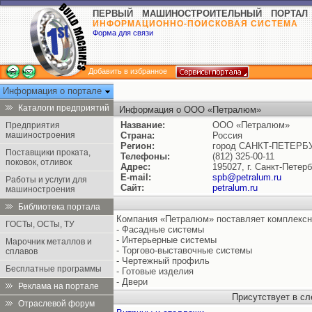
ПЕРВЫЙ МАШИНОСТРОИТЕЛЬНЫЙ ПОРТАЛ
ИНФОРМАЦИОННО-ПОИСКОВАЯ СИСТЕМА
Форма для связи
Добавить в избранное
Информация о портале
Каталоги предприятий
Информация о ООО «Петралюм»
Название:
ООО «Петралюм»
Предприятия
машиностроения
Страна:
Россия
Регион:
город САНКТ-ПЕТЕРБ
Поставщики проката,
Телефоны:
(812) 325-00-11
поковок, отливок
Адрес:
195027, г. Санкт-Петерб
E-mail:
spb@petralum.ru
Работы и услуги для
Сайт:
petralum.ru
машиностроения
Библиотека портала
Компания «Петралюм» поставляет комплекс
ГОСТы, ОСТы, ТУ
- Фасадные системы
- Интерьерные системы
Марочник металлов и
- Торгово-выставочные системы
сплавов
- Чертежный профиль
Бесплатные программы
- Готовые изделия
- Двери
Реклама на портале
Присутствует в с
Отраслевой форум