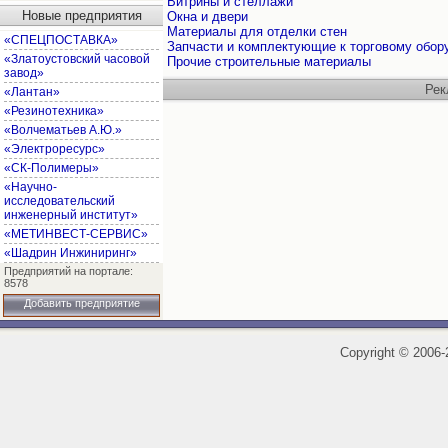
Витрины и стеллажи
Новые предприятия
Окна и двери
Материалы для отделки стен
«СПЕЦПОСТАВКА»
Запчасти и комплектующие к торговому обо
«Златоустовский часовой
Прочие строительные материалы
завод»
Рек
«Лантан»
«Резинотехника»
«Волчематьев А.Ю.»
«Электроресурс»
«СК-Полимеры»
«Научно-
исследовательский
инженерный институт»
«МЕТИНВЕСТ-СЕРВИС»
«Шадрин Инжиниринг»
Предприятий на портале:
8578
Добавить предприятие
Copyright
©
2006-2