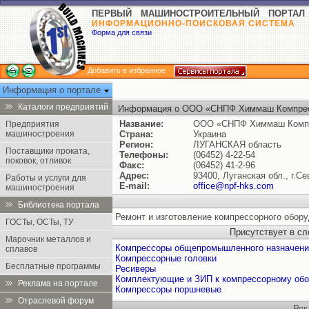
ПЕРВЫЙ МАШИНОСТРОИТЕЛЬНЫЙ ПОРТАЛ
ИНФОРМАЦИОННО-ПОИСКОВАЯ СИСТЕМА
Форма для связи
Добавить в избранное
Информация о портале
Каталоги предприятий
Информация о ООО «СНПФ Химмаш Компрес
Название:
ООО «СНПФ Химмаш Компр
Предприятия
машиностроения
Страна:
Украина
Регион:
ЛУГАНСКАЯ область
Поставщики проката,
Телефоны:
(06452) 4-22-54
поковок, отливок
Факс:
(06452) 41-2-96
Адрес:
93400, Луганская обл., г.С
Работы и услуги для
E-mail:
office@npf-hks.com
машиностроения
Библиотека портала
Ремонт и изготовление компрессорного обору
ГОСТы, ОСТы, ТУ
Присутствует в с
Марочник металлов и
Компрессоры общепромышленного назначени
сплавов
Компрессорные головки
Бесплатные программы
Ресиверы
Комплектующие и ЗИП к компрессорному об
Реклама на портале
Компрессоры поршневые
Отраслевой форум
Рек