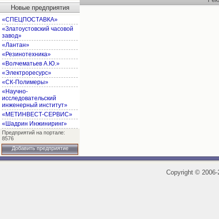
Новые предприятия
«СПЕЦПОСТАВКА»
«Златоустовский часовой
завод»
«Лантан»
«Резинотехника»
«Волчематьев А.Ю.»
«Электроресурс»
«СК-Полимеры»
«Научно-
исследовательский
инженерный институт»
«МЕТИНВЕСТ-СЕРВИС»
«Шадрин Инжиниринг»
Предприятий на портале:
8576
Добавить предприятие
Copyright
©
2006-2