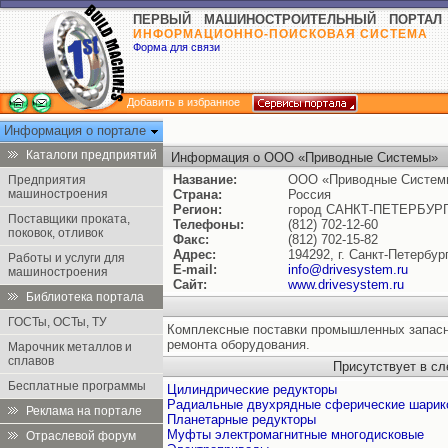
ПЕРВЫЙ МАШИНОСТРОИТЕЛЬНЫЙ ПОРТАЛ
ИНФОРМАЦИОННО-ПОИСКОВАЯ СИСТЕМА
Форма для связи
Добавить в избранное
Информация о портале
Каталоги предприятий
Информация о ООО «Приводные Системы»
Название:
ООО «Приводные Систем
Предприятия
машиностроения
Страна:
Россия
Регион:
город САНКТ-ПЕТЕРБУР
Поставщики проката,
Телефоны:
(812) 702-12-60
поковок, отливок
Факс:
(812) 702-15-82
Адрес:
194292, г. Санкт-Петербур
Работы и услуги для
E-mail:
info@drivesystem.ru
машиностроения
Сайт:
www.drivesystem.ru
Библиотека портала
ГОСТы, ОСТы, ТУ
Комплексные поставки промышленных запасн
ремонта оборудования.
Марочник металлов и
сплавов
Присутствует в с
Бесплатные программы
Цилиндрические редукторы
Радиальные двухрядные сферические шарик
Реклама на портале
Планетарные редукторы
Муфты электромагнитные многодисковые
Отраслевой форум