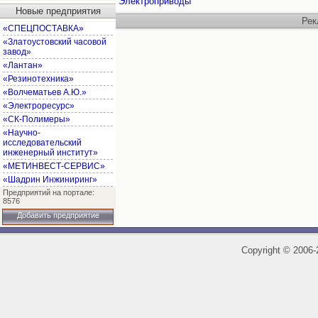
Электроприводы
Новые предприятия
Рек
«СПЕЦПОСТАВКА»
«Златоустовский часовой
завод»
«Лантан»
«Резинотехника»
«Волчематьев А.Ю.»
«Электроресурс»
«СК-Полимеры»
«Научно-
исследовательский
инженерный институт»
«МЕТИНВЕСТ-СЕРВИС»
«Шадрин Инжиниринг»
Предприятий на портале:
8576
Добавить предприятие
Copyright
©
2006-2