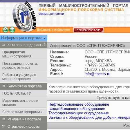
ПЕРВЫЙ МАШИНОСТРОИТЕЛЬНЫЙ ПОРТАЛ
ИНФОРМАЦИОННО-ПОИСКОВАЯ СИСТЕМА
Форма для связи
Добавить в избранное
Информация о портале
Каталоги предприятий
Информация о ООО «СПЕЦТЯЖСЕРВИС»
Название:
ООО «СПЕЦТЯЖСЕРВИ
Предприятия
машиностроения
Страна:
Россия
Регион:
город МОСКВА
Поставщики проката,
Телефоны:
+7(499) 517-97-89
поковок, отливок
Адрес:
115230, г. Москва, Варшав
E-mail:
info@spects.ru
Работы и услуги для
машиностроения
Библиотека портала
Комплексная поставка оборудования для гор
газовой и химической промышленности.
ГОСТы, ОСТы, ТУ
Присутствует в с
Марочник металлов и
Нефтедобывающее оборудование
сплавов
Газодобывающее оборудование
Бесплатные программы
Торфодобывающее оборудование
Запчасти к оборудованию для добычи минера
Реклама на портале
Рек
Отраслевой форум