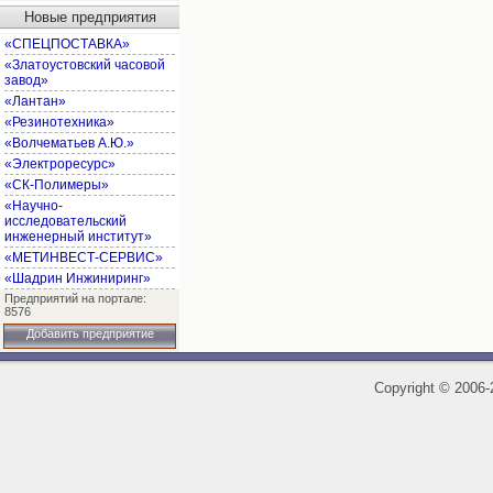
Новые предприятия
«СПЕЦПОСТАВКА»
«Златоустовский часовой
завод»
«Лантан»
«Резинотехника»
«Волчематьев А.Ю.»
«Электроресурс»
«СК-Полимеры»
«Научно-
исследовательский
инженерный институт»
«МЕТИНВЕСТ-СЕРВИС»
«Шадрин Инжиниринг»
Предприятий на портале:
8576
Добавить предприятие
Copyright
©
2006-2