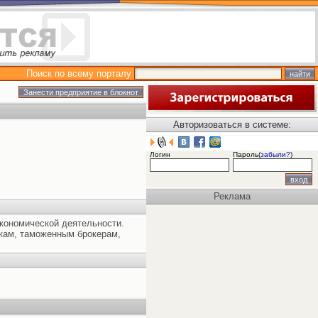
Поиск по всему порталу
Авторизоваться в системе:
Логин
Пароль(
забыли?
)
Реклама
кономической деятельности.
кам, таможенным брокерам,