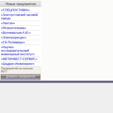
Новые предприятия
«СПЕЦПОСТАВКА»
«Златоустовский часовой
завод»
«Лантан»
«Резинотехника»
«Волчематьев А.Ю.»
«Электроресурс»
«СК-Полимеры»
«Научно-
исследовательский
инженерный институт»
«МЕТИНВЕСТ-СЕРВИС»
«Шадрин Инжиниринг»
Предприятий на портале:
8577
Добавить предприятие