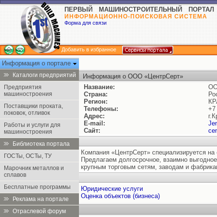
ПЕРВЫЙ МАШИНОСТРОИТЕЛЬНЫЙ ПОРТАЛ
ИНФОРМАЦИОННО-ПОИСКОВАЯ СИСТЕМА
Форма для связи
Добавить в избранное
Информация о портале
Каталоги предприятий
Информация о ООО «ЦентрСерт»
Название:
ОО
Предприятия
машиностроения
Страна:
Ро
Регион:
КР
Поставщики проката,
Телефоны:
+7
поковок, отливок
Адрес:
г.
E-mail:
Je
Работы и услуги для
Сайт:
cen
машиностроения
Библиотека портала
Компания «ЦентрСерт» специализируется на 
ГОСТы, ОСТы, ТУ
Предлагаем долгосрочное, взаимно выгодно
крупным торговым сетям, заводам и фабрика
Марочник металлов и
сплавов
Бесплатные программы
Юридические услуги
Оценка объектов (бизнеса)
Реклама на портале
Отраслевой форум