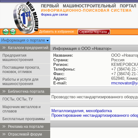
ПЕРВЫЙ МАШИНОСТРОИТЕЛЬНЫЙ ПОРТАЛ
ИНФОРМАЦИОННО-ПОИСКОВАЯ СИСТЕМА
Форма для связи
Добавить в избранное
Информация о портале
Каталоги предприятий
Информация о ООО «Новатор»
Название:
ООО «Новато
Предприятия
машиностроения
Страна:
Россия
Регион:
КЕМЕРОВСКА
Поставщики проката,
Телефоны:
+7 (38474) 21-
поковок, отливок
Факс:
+7 (38474) 21-
Адрес:
652840, Кемер
Работы и услуги для
E-mail:
rmcnovator@y
машиностроения
Библиотека портала
Прозводство нестандартизированного оборуд
ГОСТы, ОСТы, ТУ
Марочник металлов и
Металлоизделия, мехобработка
сплавов
Проектирование нестандартизированного обо
Бесплатные программы
Реклама на портале
Отраслевой форум