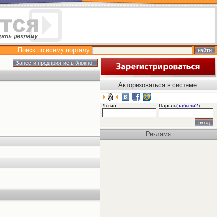
Поиск по всему порталу
Авторизоваться в системе:
Логин
Пароль(
забыли?
)
Реклама