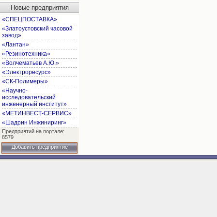
Новые предприятия
«СПЕЦПОСТАВКА»
«Златоустовский часовой
завод»
«Лантан»
«Резинотехника»
«Волчематьев А.Ю.»
«Электроресурс»
«СК-Полимеры»
«Научно-
исследовательский
инженерный институт»
«МЕТИНВЕСТ-СЕРВИС»
«Шадрин Инжиниринг»
Предприятий на портале:
8579
Добавить предприятие