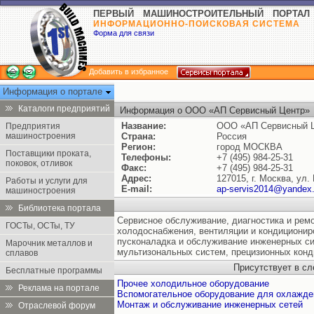
ПЕРВЫЙ МАШИНОСТРОИТЕЛЬНЫЙ ПОРТАЛ
ИНФОРМАЦИОННО-ПОИСКОВАЯ СИСТЕМА
Форма для связи
Добавить в избранное
Информация о портале
Каталоги предприятий
Информация о ООО «АП Сервисный Центр»
Название:
ООО «АП Сервисный 
Предприятия
машиностроения
Страна:
Россия
Регион:
город МОСКВА
Поставщики проката,
Телефоны:
+7 (495) 984-25-31
поковок, отливок
Факс:
+7 (495) 984-25-31
Адрес:
127015, г. Москва, ул. 
Работы и услуги для
E-mail:
ap-servis2014@yandex.
машиностроения
Библиотека портала
Сервисное обслуживание, диагностика и рем
ГОСТы, ОСТы, ТУ
холодоснабжения, вентиляции и кондиционир
пусконаладка и обслуживание инженерных си
Марочник металлов и
мультизональных систем, прецизионных конд
сплавов
Присутствует в с
Бесплатные программы
Прочее холодильное оборудование
Реклама на портале
Вспомогательное оборудование для охлажде
Монтаж и обслуживание инженерных сетей
Отраслевой форум