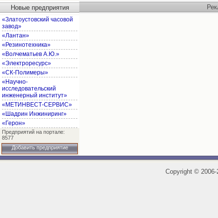
Рек
Новые предприятия
«Златоустовский часовой
завод»
«Лантан»
«Резинотехника»
«Волчематьев А.Ю.»
«Электроресурс»
«СК-Полимеры»
«Научно-
исследовательский
инженерный институт»
«МЕТИНВЕСТ-СЕРВИС»
«Шадрин Инжиниринг»
«Герон»
Предприятий на портале:
8577
Добавить предприятие
Copyright
©
2006-2