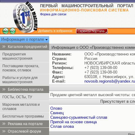
ПЕРВЫЙ МАШИНОСТРОИТЕЛЬНЫЙ ПОРТАЛ
ИНФОРМАЦИОННО-ПОИСКОВАЯ СИСТЕМА
Форма для связи
Добавить в избранное
Информация о портале
Каталоги предприятий
Информация о ООО «Производственно комм
Название:
ООО «Производственно ко
Предприятия
машиностроения
Страна:
Россия
Регион:
НОВОСИБИРСКАЯ област
Поставщики проката,
Телефоны:
+7 (923) 139-08-00
поковок, отливок
Факс:
+7 (923) 139-08-00
Адрес:
630108, г. Новосибирск, ул
Работы и услуги для
E-mail:
novosib.regionsb@yandex.ru
машиностроения
Библиотека портала
Продаем цветной металл высокой чистоты: с
ГОСТы, ОСТы, ТУ
Присутствует в с
Марочник металлов и
Олово
сплавов
Свинец
Бесплатные программы
Свинцово-сурьмянистый сплав
Припой на основе свинца
Реклама на портале
Сплав олова
Отраслевой форум
Рек