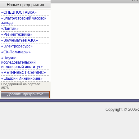
Новые предприятия
«СПЕЦПОСТАВКА»
«Златоустовский часовой
завод»
«Лантан»
«Резинотехника»
«Волчематьев А.Ю.»
«Электроресурс»
«СК-Полимеры»
«Научно-
исследовательский
инженерный институт»
«МЕТИНВЕСТ-СЕРВИС»
«Шадрин Инжиниринг»
Предприятий на портале:
8576
Добавить предприятие
Copyright
©
2006-2